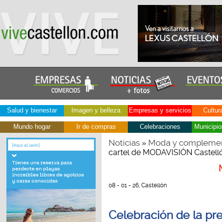
Salud y bienestar
Imagen y belleza
Empresas y servicios
Cultur
Mundo hogar
Ir de compras
Celebraciones
Municipio
Noticias
Moda y compleme
»
cartel de MODAVISIÓN Castell
08 - 01 - 26, Castellón
Celebración de la pre