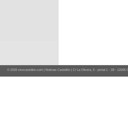
© 2026 vivecastellon.com | Noticias Castellón | C/ La Olivera, 5 - portal 1 - 1B - 12005 