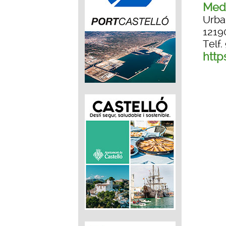
Medi
Urba
12190
Telf.
http