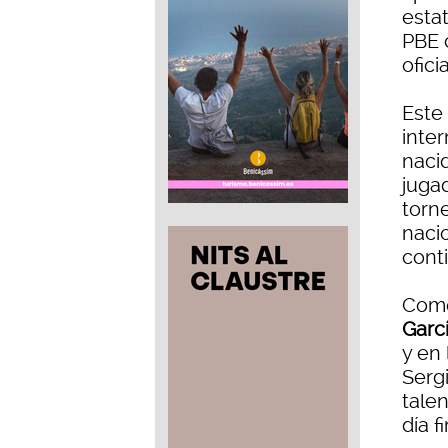
esta
PBE 
ofici
Este
inte
nacid
juga
torn
nacio
cont
Como 
Garc
y en 
Serg
talen
día f