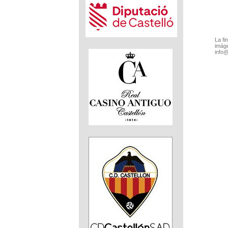
La fi
imáge
info