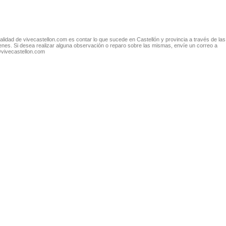
nalidad de vivecastellon.com es contar lo que sucede en Castellón y provincia a través de las
nes. Si desea realizar alguna observación o reparo sobre las mismas, envíe un correo a
@vivecastellon.com