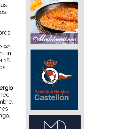
tus
eos
ores
e 92
en un
a 18
ios
ergio
rneo
mbre.
nes
ingo,