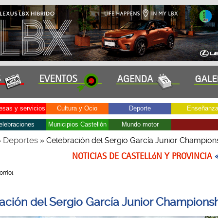
sas y servicios
Cultura y Ocio
Deporte
Enseñanz
elebraciones
Municipios Castellón
Mundo motor
Deportes
»
» Celebración del Sergio García Junior Champion
NOTICIAS DE CASTELLóN Y PROVINCIA
orriol
ación del Sergio García Junior Champions