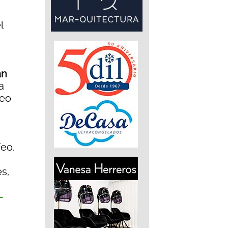
l
an
a
feo
feo.
es,
-