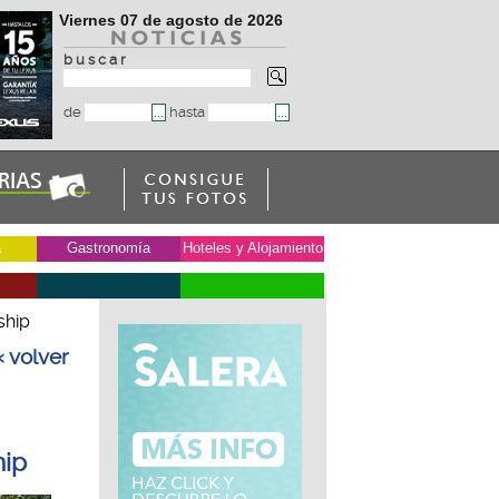
Viernes 07 de agosto de 2026
b u s c a r
de
hasta
a
Gastronomía
Hoteles y Alojamiento
ship
« volver
hip