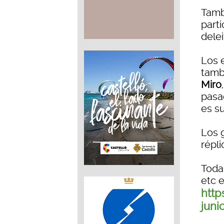
Tamb
part
delei
Los 
tambi
Miro
pasad
es s
Los 
répli
Toda 
etc 
http
juni