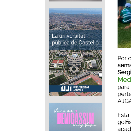
Por 
sema
Serg
Medi
para
perte
AJGA 
Esta
golf
apad