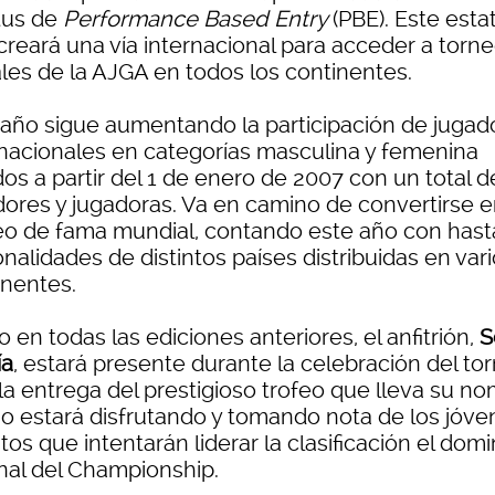
tus de
Performance Based Entry
(PBE). Este esta
creará una vía internacional para acceder a torn
ales de la AJGA en todos los continentes.
 año sigue aumentando la participación de jugad
rnacionales en categorías masculina y femenina
os a partir del 1 de enero de 2007 con un total d
dores y jugadoras. Va en camino de convertirse 
eo de fama mundial, contando este año con hast
nalidades de distintos países distribuidas en var
inentes.
en todas las ediciones anteriores, el anfitrión,
S
ía
, estará presente durante la celebración del to
la entrega del prestigioso trofeo que lleva su no
io estará disfrutando y tomando nota de los jóve
tos que intentarán liderar la clasificación el dom
inal del Championship.