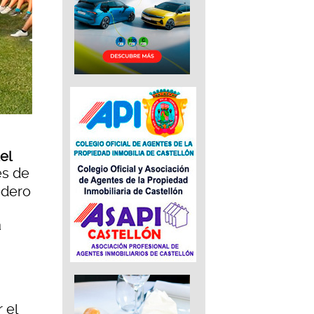
el
es de
edero
a
 el