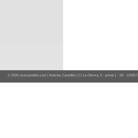
© 2026 vivecastellon.com | Noticias Castellón | C/ La Olivera, 5 - portal 1 - 1B - 12005 