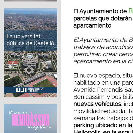
B
El Ayuntamiento de
parcelas que dotarán
aparcamiento
El Ayuntamiento de B
trabajos de acondici
permitirán crear cer
aparcamiento en la c
El nuevo espacio, sit
habilitado en una par
Avenida Ferrandis Salv
Benicàssim, y posibilit
nuevas vehículos
, in
movilidad reducida. T
semana los trabajos 
parking ubicado en la 
Heliopolis, en la esqu