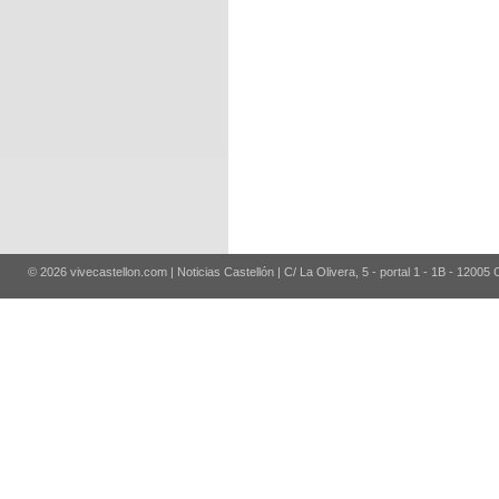
© 2026 vivecastellon.com | Noticias Castellón | C/ La Olivera, 5 - portal 1 - 1B - 12005 