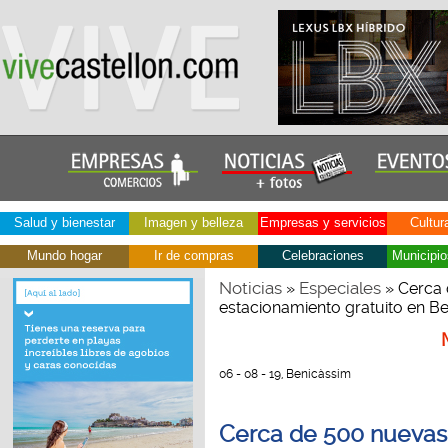
Salud y bienestar
Imagen y belleza
Empresas y servicios
Cultur
Mundo hogar
Ir de compras
Celebraciones
Municipio
Noticias
Especiales
»
» Cerca 
estacionamiento gratuito en B
06 - 08 - 19, Benicàssim
Cerca de 500 nuevas