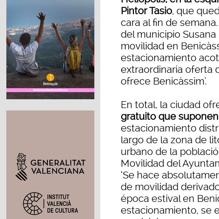
Pintor Tasio
, que qued
cara al fin de semana
del municipio Susana M
movilidad en Benicàs
estacionamiento acota
extraordinaria oferta 
ofrece Benicàssim’.
En total, la ciudad of
gratuito que suponen
estacionamiento distri
largo de la zona de li
urbano de la població
Movilidad del Ayunta
‘Se hace absolutamen
de movilidad derivad
época estival en Ben
estacionamiento, se e