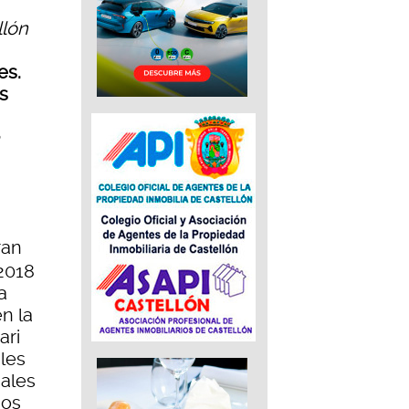
llón
es.
s
ran
2018
a
n la
ari
ales
ales
ios