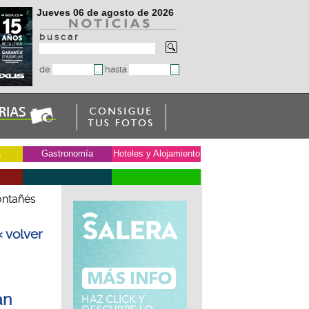
Jueves 06 de agosto de 2026
b u s c a r
de
hasta
a
Gastronomía
Hoteles y Alojamiento
ontañés
« volver
an