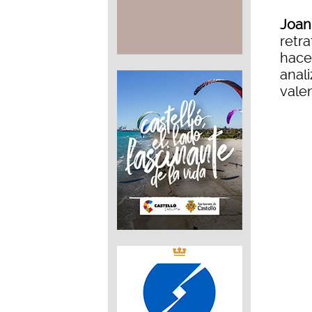
Joan
retra
hace
anali
vale