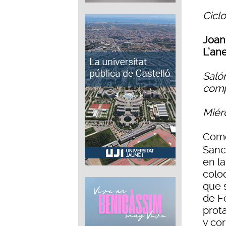
Cicl
Joan
L’an
Salón
comp
Miér
Como
Sanc
en l
colo
que 
de Fe
prot
y co