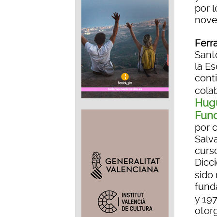
por 
nove
Ferr
Sant
la Es
conti
cola
Hug
Fun
por 
Salva
curs
Dicc
sido
fund
y 19
otor