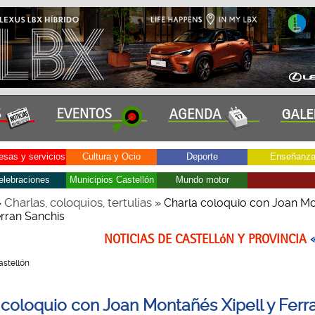
sas y servicios
Cultura y Ocio
Deporte
Enseñanz
elebraciones
Municipios Castellón
Mundo motor
Charlas, coloquios, tertulias
»
» Charla coloquio con Joan M
erran Sanchis
NOTICIAS DE CASTELLóN Y PROVINCIA
Castellón
 coloquio con Joan Montañés Xipell y Ferr