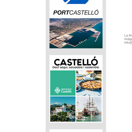
La fi
imáge
info