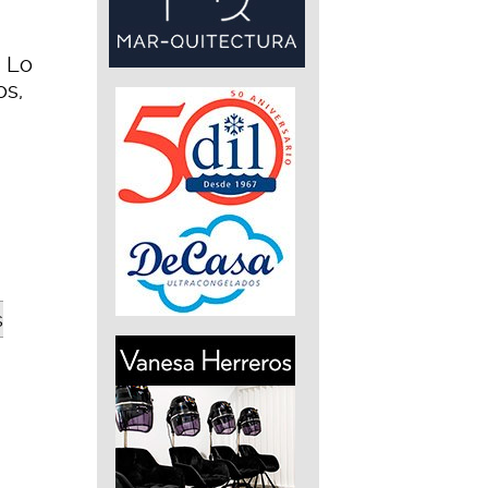
. Lo
os,
s