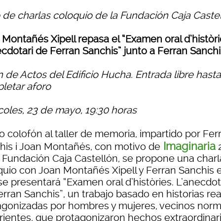
o de charlas coloquio de la Fundación Caja Caste
 Montañés Xipell repasa el “Examen oral d’històri
ecdotari de Ferran Sanchis” junto a Ferran Sanchi
 de Actos del Edificio Hucha. Entrada libre hasta
letar aforo
coles, 23 de mayo, 19:30 horas
 colofón al taller de memoria, impartido por Fer
Imaginaria
his i Joan Montañés, con motivo de
a Fundación Caja Castellón, se propone una charl
quio con Joan Montañés Xipell y Ferran Sanchis e
se presentará “Examen oral d’històries. L’anecdot
rran Sanchis”, un trabajo basado en historias re
agonizadas por hombres y mujeres, vecinos norm
rrientes, que protagonizaron hechos extraordinar