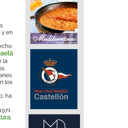
es
 y en
recho
aetà
 la
os
arles
n los
o, ha
1971
tura
,