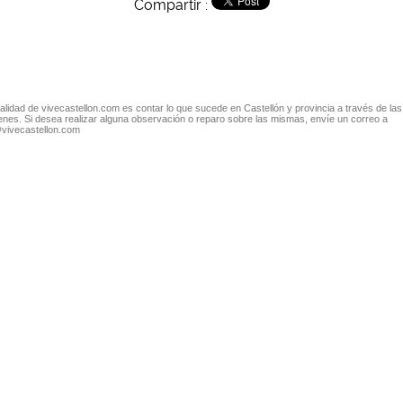
Compartir :
nalidad de vivecastellon.com es contar lo que sucede en Castellón y provincia a través de las
nes. Si desea realizar alguna observación o reparo sobre las mismas, envíe un correo a
@vivecastellon.com