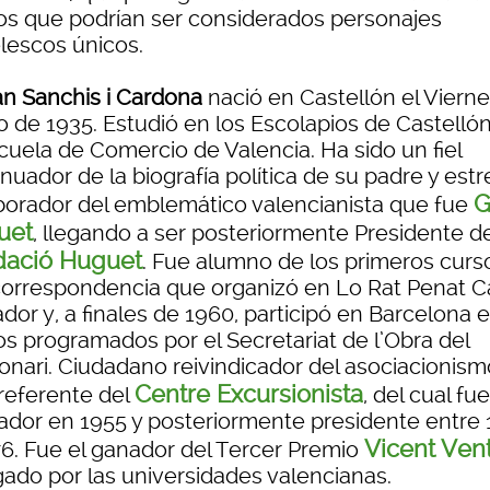
los que podrían ser considerados personajes
lescos únicos.
an Sanchis i Cardona
nació en Castellón el Viern
o de 1935. Estudió en los Escolapios de Castellón
cuela de Comercio de Valencia. Ha sido un fiel
nuador de la biografía política de su padre y est
G
borador del emblemático valencianista que fue
uet
, llegando a ser posteriormente Presidente de
dació Huguet
. Fue alumno de los primeros curs
correspondencia que organizó en Lo Rat Penat C
dor y, a finales de 1960, participó en Barcelona e
os programados por el Secretariat de l’Obra del
ionari. Ciudadano reivindicador del asociacionism
Centre Excursionista
 referente del
, del cual fue
ador en 1955 y posteriormente presidente entre 
Vicent Ven
76. Fue el ganador del Tercer Premio
gado por las universidades valencianas.