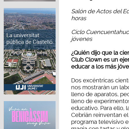
Salón de Actos del Ed
horas
Ciclo Cuencuentahuch
jóvenes
¿Quién dijo que la cie
Club Clown es un eje
educar a los más jóve
Dos excéntricas cientí
nos mostrarán un lab
lleno de aparatos, pe
lleno de experimentos
educativo. Para ello, 
Cebrián reinventan e
programa televisivo e
magia con tartas y gl