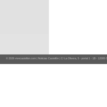
© 2026 vivecastellon.com | Noticias Castellón | C/ La Olivera, 5 - portal 1 - 1B - 12005 