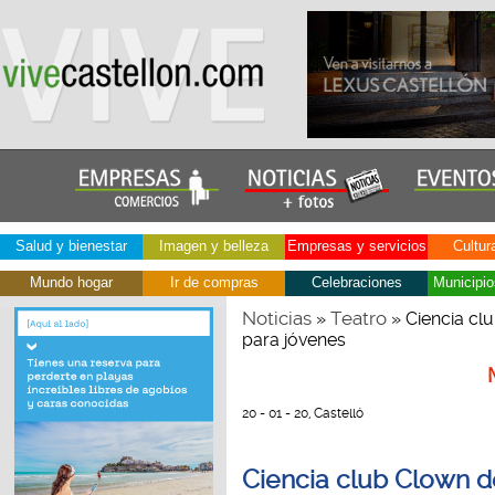
Salud y bienestar
Imagen y belleza
Empresas y servicios
Cultur
Mundo hogar
Ir de compras
Celebraciones
Municipio
Noticias
Teatro
»
» Ciencia cl
para jóvenes
20 - 01 - 20, Castelló
Ciencia club Clown d