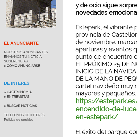
y de ocio sigue sorpr
novedades emociona
Estepark, el vibrante 
provincia de Castellón
de noviembre, marca
EL ANUNCIANTE
aperturas y eventos 
NUESTROS ANUNCIANTES
punto de encuentro e
ENVÍANOS TU NOTICIA
SUGERENCIAS
EL PRÓXIMO 25 DE 
» CÓMO ANUNCIARSE
INICIO DE LA NAVID
DE LA MANO DE PEQU
DE INTERÉS
cartel navideño muy 
mayores y pequeños.
» GASTRONOMÍA
» ENTREVISTAS
https://estepark.es
» BUSCAR NOTICIAS
encendido-de-luce
en-estepark/
TELÉFONOS DE INTERÉS
Política de cookies
El éxito del parque co