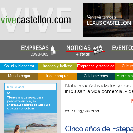
Salud y bienestar
Imagen y belleza
Empresas y servicios
Cultur
Mundo hogar
Ir de compras
Celebraciones
Municipio
Noticias
Actividades y ocio
»
impulsan la vida comercial y d
20 - 11 - 23, Castellón
Cinco años de Estepa