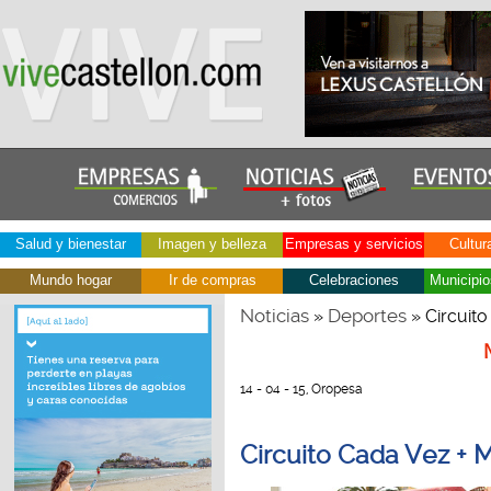
Salud y bienestar
Imagen y belleza
Empresas y servicios
Cultur
Mundo hogar
Ir de compras
Celebraciones
Municipio
Noticias
Deportes
»
» Circuit
14 - 04 - 15, Oropesa
Circuito Cada Vez + 