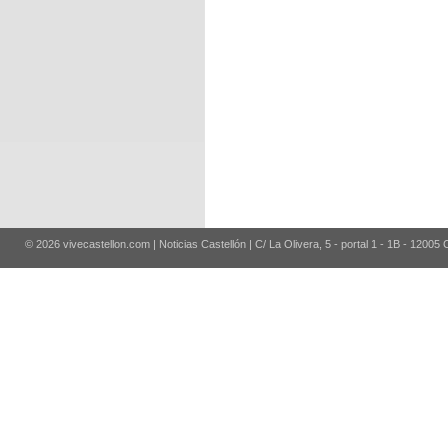
© 2026 vivecastellon.com | Noticias Castellón | C/ La Olivera, 5 - portal 1 - 1B - 12005 