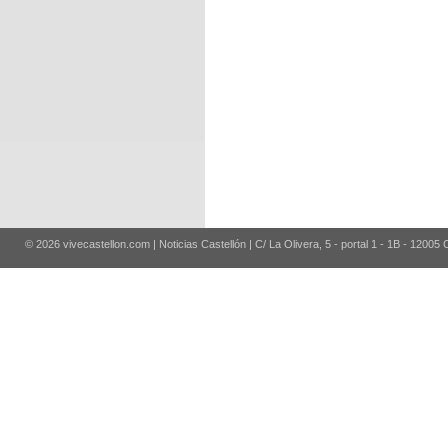
© 2026 vivecastellon.com | Noticias Castellón | C/ La Olivera, 5 - portal 1 - 1B - 12005 