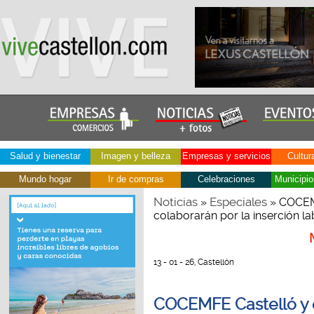
Salud y bienestar
Imagen y belleza
Empresas y servicios
Cultur
Mundo hogar
Ir de compras
Celebraciones
Municipio
Noticias
Especiales
»
» COCEMF
colaborarán por la inserción l
13 - 01 - 26, Castellón
COCEMFE Castelló y 