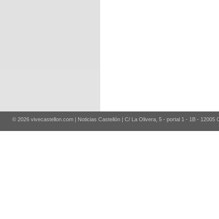
© 2026 vivecastellon.com | Noticias Castellón | C/ La Olivera, 5 - portal 1 - 1B - 12005 