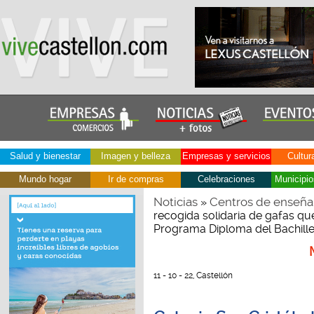
Salud y bienestar
Imagen y belleza
Empresas y servicios
Cultur
Mundo hogar
Ir de compras
Celebraciones
Municipio
Noticias
Centros de enseña
»
recogida solidaria de gafas qu
Programa Diploma del Bachille
11 - 10 - 22, Castellón