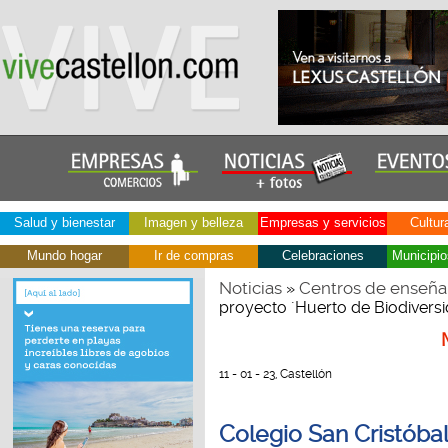
Salud y bienestar
Imagen y belleza
Empresas y servicios
Cultur
Mundo hogar
Ir de compras
Celebraciones
Municipio
Noticias
Centros de enseña
»
proyecto ´Huerto de Biodiversi
11 - 01 - 23, Castellón
Colegio San Cristóba