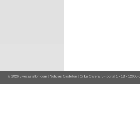
© 2026 vivecastellon.com | Noticias Castellón | C/ La Olivera, 5 - portal 1 - 1B - 12005 