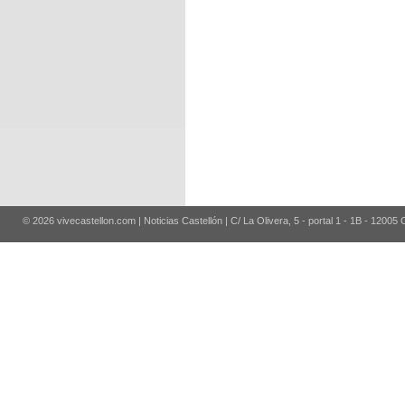
© 2026 vivecastellon.com | Noticias Castellón | C/ La Olivera, 5 - portal 1 - 1B - 12005 