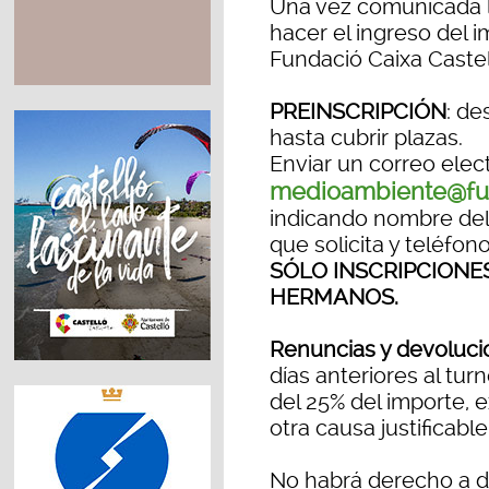
Una vez comunicada la
hacer el ingreso del i
Fundació Caixa Caste
PREINSCRIPCIÓN
: de
hasta cubrir plazas.
Enviar un correo elect
medioambiente@fun
indicando nombre del 
que solicita y teléfon
SÓLO INSCRIPCIONES
HERMANOS.
Renuncias y devoluci
días anteriores al tur
del 25% del importe,
otra causa justificable
No habrá derecho a d