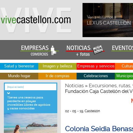
Salud y bienestar
Imagen y belleza
Empresas y servicios
Cultur
Mundo hogar
Ir de compras
Celebraciones
Municipio
Noticias
Excursiones, rutas, 
»
Fundación Caja Castellón del 
02 - 05 - 19, Castellón
Colonia Seidia Benass