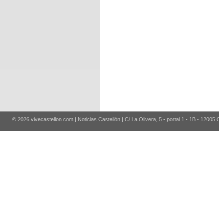
© 2026 vivecastellon.com | Noticias Castellón | C/ La Olivera, 5 - portal 1 - 1B - 12005 