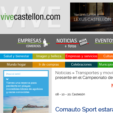
Salud y bienestar
Imagen y belleza
Empresas y servicios
Cultur
Mundo hogar
Ir de compras
Celebraciones
Municipio
Noticias
Transportes y movi
»
presente en el Campeonato de 
08 - 10 - 20, Castellón
Comauto Sport estar