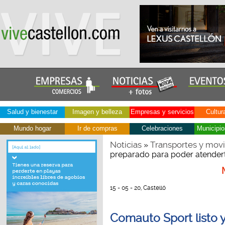
Salud y bienestar
Imagen y belleza
Empresas y servicios
Cultur
Mundo hogar
Ir de compras
Celebraciones
Municipio
Noticias
Transportes y movi
»
preparado para poder atendert
15 - 05 - 20, Castelló
Comauto Sport listo 