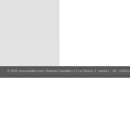
© 2026 vivecastellon.com | Noticias Castellón | C/ La Olivera, 5 - portal 1 - 1B - 12005 