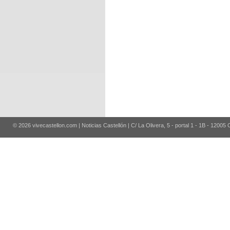
© 2026 vivecastellon.com | Noticias Castellón | C/ La Olivera, 5 - portal 1 - 1B - 12005 