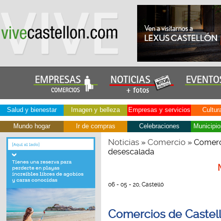
Salud y bienestar
Imagen y belleza
Empresas y servicios
Cultur
Mundo hogar
Ir de compras
Celebraciones
Municipio
Noticias
Comercio
»
» Comerci
desescalada
06 - 05 - 20, Castelló
Comercios de Castelló