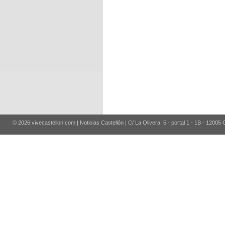
© 2026 vivecastellon.com | Noticias Castellón | C/ La Olivera, 5 - portal 1 - 1B - 12005 