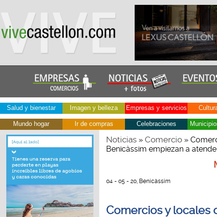
Salud y bienestar
Imagen y belleza
Empresas y servicios
Cultur
Mundo hogar
Ir de compras
Celebraciones
Municipio
Noticias
Comercio
»
» Comerc
Benicàssim empiezan a atender 
04 - 05 - 20, Benicàssim
Comercios y locales