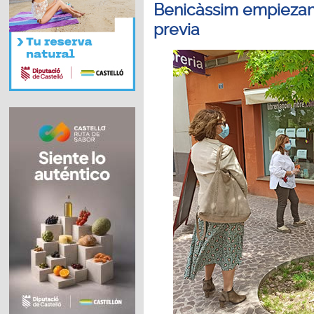
Benicàssim empiezan 
previa