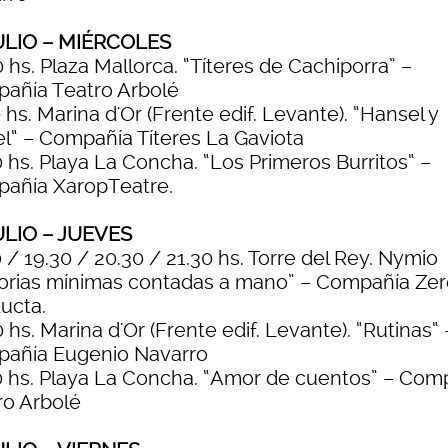
ULIO – MIÉRCOLES
 hs. Plaza Mallorca. “Títeres de Cachiporra” –
añía Teatro Arbolé
 hs. Marina d'Or (Frente edif. Levante). “Hansel y
el“ – Compañía Títeres La Gaviota
 hs. Playa La Concha. “Los Primeros Burritos“ –
añía XaropTeatre.
ULIO – JUEVES
 / 19.30 / 20.30 / 21.30 hs. Torre del Rey. Nymio
torias mínimas contadas a mano” – Compañía Zer
ucta.
 hs. Marina d'Or (Frente edif. Levante). “Rutinas“ 
añía Eugenio Navarro
0 hs. Playa La Concha. “Amor de cuentos” – Com
ro Arbolé