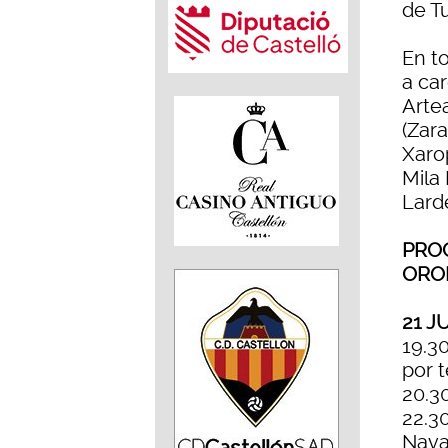
de T
En t
a car
Arte
(Zar
Xaro
Mila 
Larde
PROG
ORO
21 J
19.30
por t
20.30
22.3
Nava