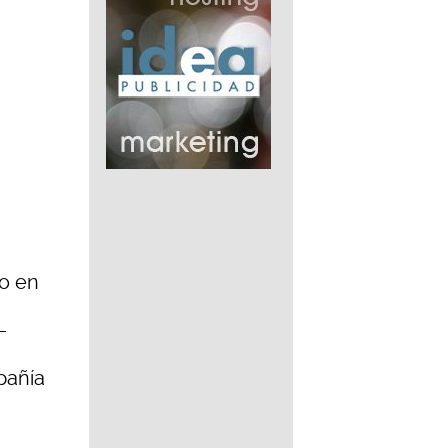
o en
–
pañía