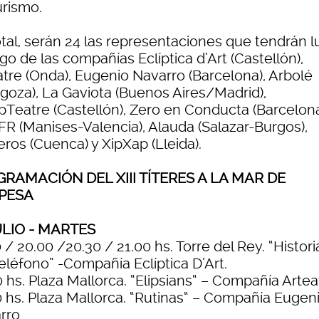
urismo.
otal, serán 24 las representaciones que tendrán l
go de las compañías Eclíptica d’Art (Castellón),
atre (Onda), Eugenio Navarro (Barcelona), Arbolé
agoza), La Gaviota (Buenos Aires/Madrid),
pTeatre (Castellón), Zero en Conducta (Barcelona
FR (Manises-Valencia), Alauda (Salazar-Burgos),
ros (Cuenca) y XipXap (Lleida).
RAMACIÓN DEL XIII TÍTERES A LA MAR DE
PESA
ULIO - MARTES
 / 20.00 /20.30 / 21.00 hs. Torre del Rey. “Histori
eléfono” -Compañía Eclíptica D’Art.
 hs. Plaza Mallorca. “Elipsians“ – Compañía Artea
0 hs. Plaza Mallorca. “Rutinas“ – Compañía Eugen
rro