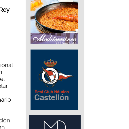
 Rey
cional
n
el
lar
e
ario
ción
en