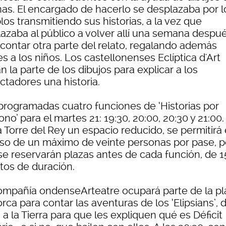
nas. El encargado de hacerlo se desplazaba por l
os transmitiendo sus historias, a la vez que
azaba al público a volver allí una semana despu
 contar otra parte del relato, regalando además
s a los niños. Los castellonenses Eclíptica d'Art
 la parte de los dibujos para explicar a los
ctadores una historia.
programadas cuatro funciones de ‘Historias por
ono’ para el martes 21: 19:30, 20:00, 20:30 y 21:00.
a Torre del Rey un espacio reducido, se permitirá 
so de un máximo de veinte personas por pase, p
se reservarán plazas antes de cada función, de 1
tos de duración.
ompañía ondenseArteatre ocupará parte de la pl
rca para contar las aventuras de los ‘Elipsians’, 
a a la Tierra para que les expliquen qué es Déficit