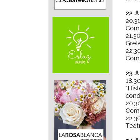
22 J
20.30
Comp
21.30
Gret
22.30
Comp
23 J
18.30
“His
cond
20.30
Comp
22.3
Teat