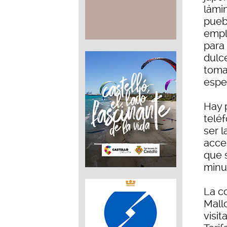
lámi
puebl
empl
para
dulce
toman
espe
Hay 
teléf
ser l
acce
que 
minu
La c
Mallo
visit