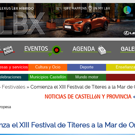
sas y servicios
Cultura y Ocio
Deporte
Enseñanz
elebraciones
Municipios Castellón
Mundo motor
Festivales
»
» Comienza el XIII Festival de Títeres a la Mar d
NOTICIAS DE CASTELLóN Y PROVINCIA
Oropesa
a el XIII Festival de Títeres a la Mar de 