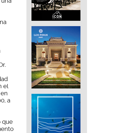
n una
ana
a
Or.
dad
n el
 en
0, a
o que
mento