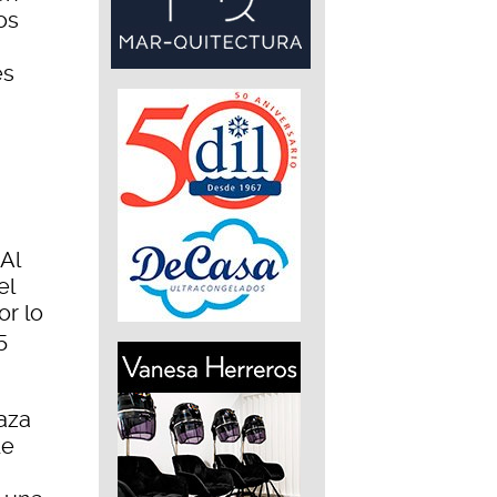
os
és
 Al
el
or lo
5
aza
de