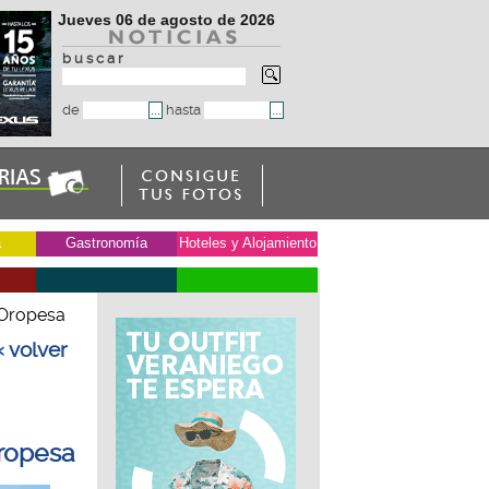
Jueves 06 de agosto de 2026
b u s c a r
de
hasta
a
Gastronomía
Hoteles y Alojamiento
e Oropesa
« volver
Oropesa