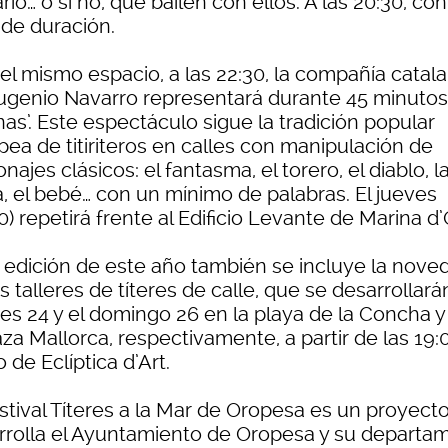
ario… o si no, que bailen con ellos. A las 20:30, co
 de duración.
 el mismo espacio, a las 22:30, la compañía catal
ugenio Navarro representará durante 45 minutos
nas’. Este espectáculo sigue la tradición popular
pea de titiriteros en calles con manipulación de
najes clásicos: el fantasma, el torero, el diablo, l
a, el bebé… con un mínimo de palabras. El jueves
0) repetirá frente al Edificio Levante de Marina d’
a edición de este año también se incluye la nove
s talleres de títeres de calle, que se desarrollará
nes 24 y el domingo 26 en la playa de la Concha y
aza Mallorca, respectivamente, a partir de las 19:0
 de Eclíptica d’Art.
estival Títeres a la Mar de Oropesa es un proyect
rrolla el Ayuntamiento de Oropesa y su departa