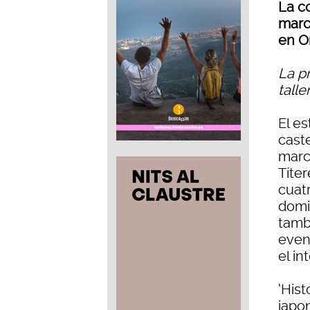
La c
marc
en O
La p
talle
El e
caste
marca
Títer
cuatr
domi
tamb
even
el in
‘Hist
japo