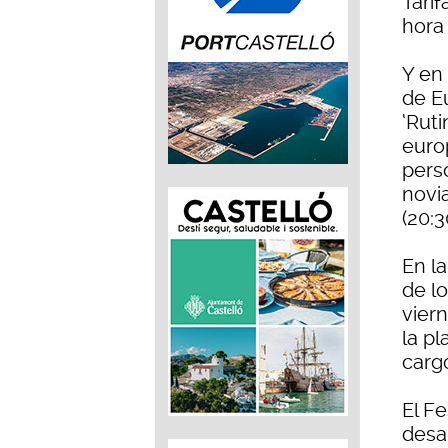
Tarif
hora
Y en
de E
‘Ruti
euro
perso
novi
(20:3
En l
de lo
vier
la pl
cargo
El F
desa