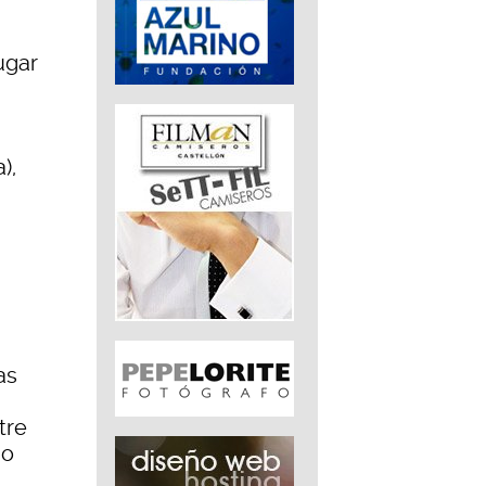
ugar
),
as
tre
io