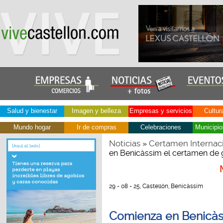
Salud y bienestar
Imagen y belleza
Empresas y servicios
Cultur
Mundo hogar
Ir de compras
Celebraciones
Municipio
Noticias
Certamen Internaci
»
en Benicàssim el certamen de 
29 - 08 - 25, Castellón, Benicàssim
Comienza en Benicàss