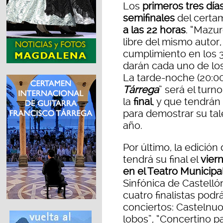
Los
primeros tres dí
semifinales
del certa
a las 22 horas
. “Mazur
libre del mismo autor
cumplimiento en los 
darán cada uno de los 
La tarde-noche (20:00
Tárrega
” será el turn
la
final
, y que tendrán
para demostrar su tale
año.
Por último, la edició
tendrá su final el
viern
en el Teatro Municipa
Sinfónica de Castellón
cuatro finalistas podr
conciertos: Castelnuo
lobos”, “Concertino pa