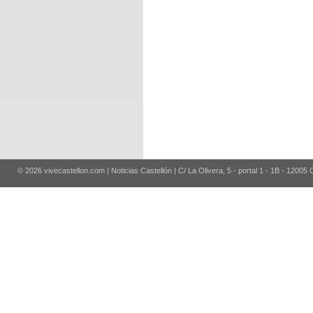
© 2026 vivecastellon.com | Noticias Castellón | C/ La Olivera, 5 - portal 1 - 1B - 12005 