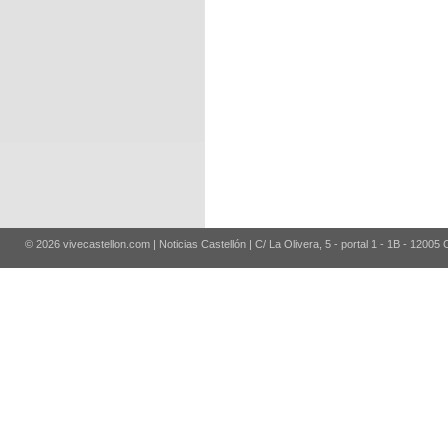
© 2026 vivecastellon.com | Noticias Castellón | C/ La Olivera, 5 - portal 1 - 1B - 12005 