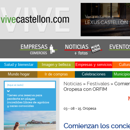
Salud y bienestar
Imagen y belleza
Empresas y servicios
Cultur
Mundo hogar
Ir de compras
Celebraciones
Municipio
Noticias
Festivales
»
» Comienz
Oropesa con ORFIM
03 - 08 - 15, Oropesa
Comienzan los concie