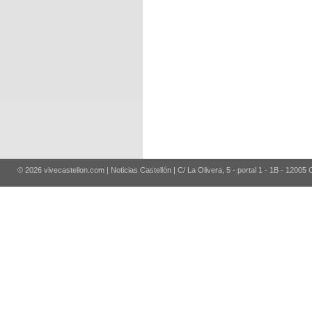
© 2026 vivecastellon.com | Noticias Castellón | C/ La Olivera, 5 - portal 1 - 1B - 12005 