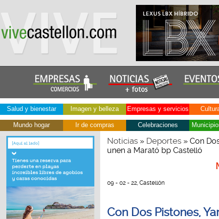
Salud y bienestar
Imagen y belleza
Empresas y servicios
Cultur
Mundo hogar
Ir de compras
Celebraciones
Municipio
Noticias
Deportes
»
» Con Dos 
unen a Marató bp Castelló
09 - 02 - 22, Castellón
Con Dos Pistones, Yam