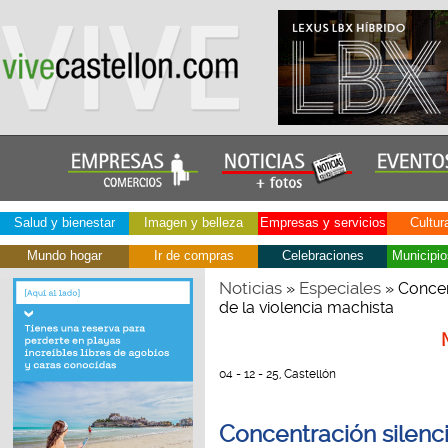
Salud y bienestar
Imagen y belleza
Empresas y servicios
Cultur
Mundo hogar
Ir de compras
Celebraciones
Municipio
Noticias
Especiales
»
» Concent
de la violencia machista
04 - 12 - 25, Castellón
Concentración silenci