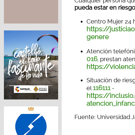
Cualquier persona q
pueda estar en riesg
Centro Mujer 24 
https://justici
genere
Atención telefón
016
, prestan ate
https://violen
Situación de ries
116111
el
-
https://inclus
atencion_infanc
Fuente: Universidad J