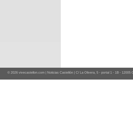
© 2026 vivecastellon.com | Noticias Castellón | C/ La Olivera, 5 - portal 1 - 1B - 12005 