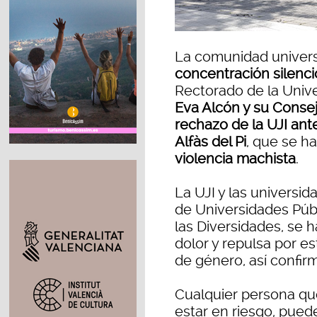
La comunidad univers
concentración silenc
Rectorado de la Univ
Eva Alcón y su Consej
rechazo de la UJI ant
Alfàs del Pi
, que se h
violencia machista
.
La UJI y las universi
de Universidades Públ
las Diversidades, se 
dolor y repulsa por e
de género, así confir
Cualquier persona q
estar en riesgo, pued