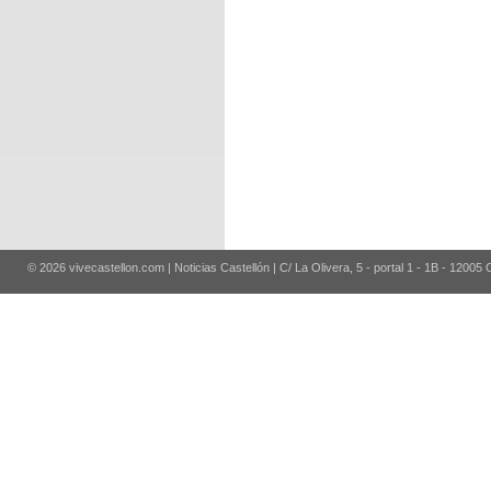
© 2026 vivecastellon.com | Noticias Castellón | C/ La Olivera, 5 - portal 1 - 1B - 12005 