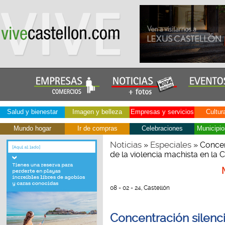
Salud y bienestar
Imagen y belleza
Empresas y servicios
Cultur
Mundo hogar
Ir de compras
Celebraciones
Municipio
Noticias
Especiales
»
» Concent
de la violencia machista en la
08 - 02 - 24, Castellón
Concentración silenci