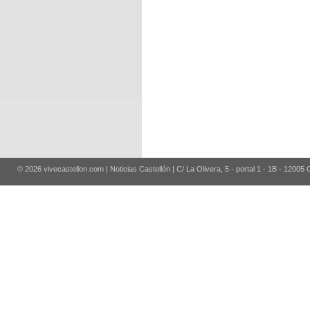
© 2026 vivecastellon.com | Noticias Castellón | C/ La Olivera, 5 - portal 1 - 1B - 12005 