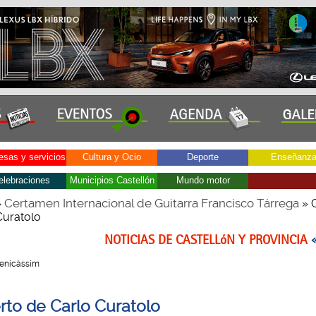
sas y servicios
Cultura y Ocio
Deporte
Enseñanz
elebraciones
Municipios Castellón
Mundo motor
Certamen Internacional de Guitarra Francisco Tárrega
»
» 
Curatolo
NOTICIAS DE CASTELLóN Y PROVINCIA
 Benicàssim
rto de Carlo Curatolo