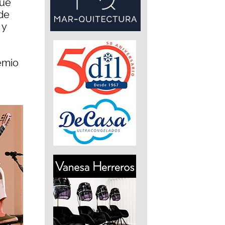
que
nde
 y
emio