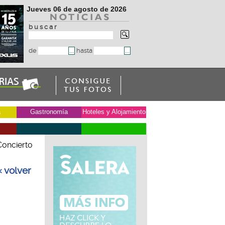
Jueves 06 de agosto de 2026
b u s c a r
de
hasta
a
Gastronomía
Hoteles y Alojamiento
Concierto
« volver