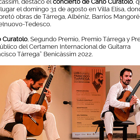
càssim, destacó el
concierto de Carlo Curatolo
, 
lugar el domingo 31 de agosto en Villa Elisa, do
rpretó obras de Tárrega, Albéniz, Barrios Mangoré
elnuovo-Tedesco.
o Curatolo
, Segundo Premio, Premio Tárrega y Pr
Público del Certamen Internacional de Guitarra
ncisco Tárrega” Benicàssim 2022.