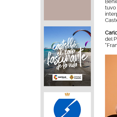
Beni
tuvo 
inte
Cast
Carl
del 
“Fra