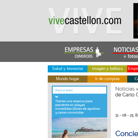
Salud y bienestar
Imagen y belleza
Empre
Mundo hogar
Ir de compras
C
Noticias
de Carlo 
31 - 08 - 25,
Concie