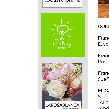
CON
Fran
El c
Fran
Rosi
Fran
Sueñ
M. C
Sona
-Alle
-And