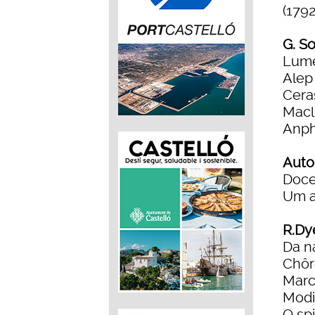
(179
G. So
Lum
Alep
Cera
Macl
Anph
Auto
Doce
Um a
R.Dy
Da n
Chôr
Marc
Modi
O spi