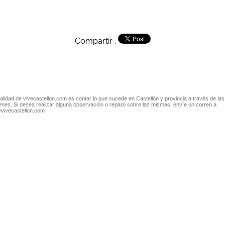
Compartir :
nalidad de vivecastellon.com es contar lo que sucede en Castellón y provincia a través de las
nes. Si desea realizar alguna observación o reparo sobre las mismas, envíe un correo a
@vivecastellon.com