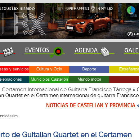
sas y servicios
Cultura y Ocio
Deporte
Enseñanz
elebraciones
Municipios Castellón
Mundo motor
Certamen Internacional de Guitarra Francisco Tárrega
»
» 
an Quartet en el Certamen internacional de guitarra Francisc
NOTICIAS DE CASTELLóN Y PROVINCIA
 Benicàssim
rto de Guitalian Quartet en el Certamen