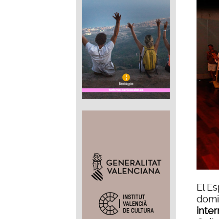
El Es
domi
inter