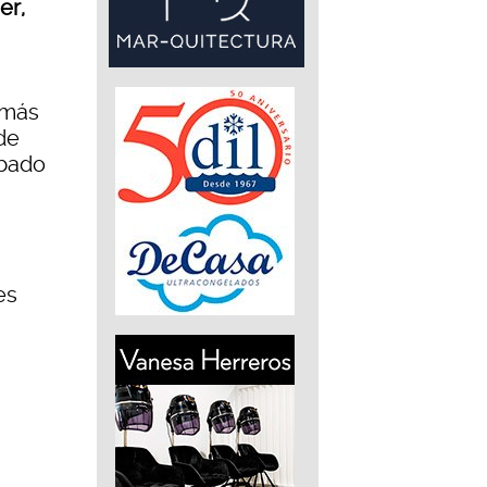
er,
 más
de
abado
es