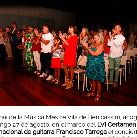
pai de la Música Mestre Vila de Benicàssim, acog
ngo 27 de agosto, en el marco del
LVI Certamen
nacional de guitarra Francisco Tàrrega
el concier