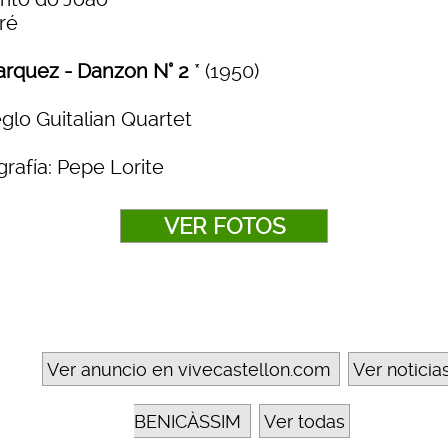
ré
arquez - Danzon N° 2
* (1950)
eglo Guitalian Quartet
rafía: Pepe Lorite
VER FOTOS
Ver anuncio en vivecastellon.com
Ver noticia
BENICÀSSIM
Ver todas