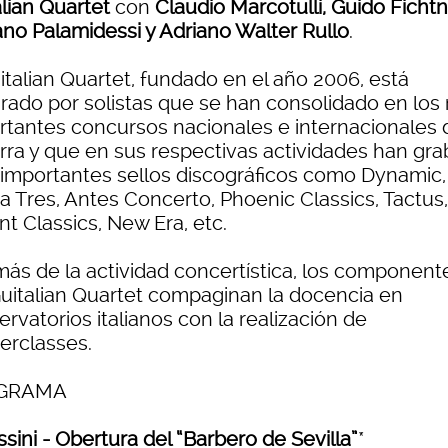
lian Quartet
con
Claudio Marcotulli, Guido Fichtn
ano Palamidessi y Adriano Walter Rullo
.
italian Quartet, fundado en el año 2006, está
grado por solistas que se han consolidado en los
rtantes concursos nacionales e internacionales 
arra y que en sus respectivas actividades han gr
 importantes sellos discográficos como Dynamic,
a Tres, Antes Concerto, Phoenic Classics, Tactus,
ant Classics, New Era, etc.
ás de la actividad concertística, los component
Guitalian Quartet compaginan la docencia en
rvatorios italianos con la realización de
erclasses.
GRAMA
sini - Obertura del “Barbero de Sevilla”
*