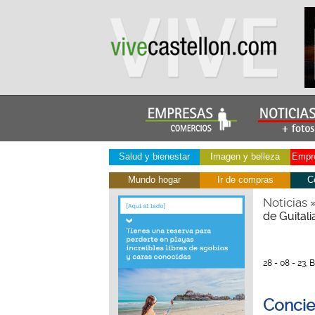
Salud y bienestar
Imagen y belleza
Empre
Mundo hogar
Ir de compras
C
Noticias
de Guitali
28 - 08 - 23,
Concie