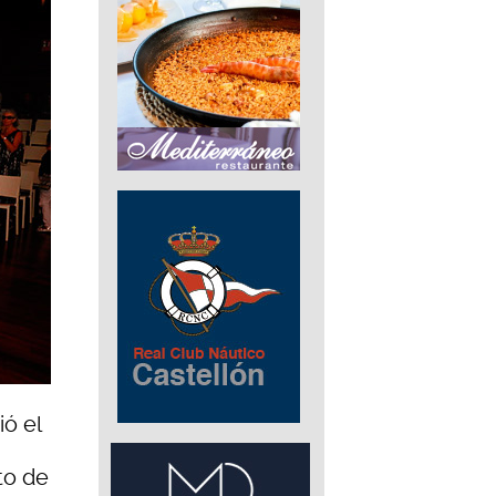
ió el
to de