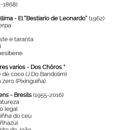
2-1868)
llima - El “Bestiario de Leonardo”
(1962)
erpa
ste e taranta
i
esibene
res varios - Dos Chôros *
 de coco (J.Do Bandolim)
 zero (Pixinguiña)
ens - Bresils
(1955-2016)
atureza
o legal
iñha do ceù
ñhazùl
rito do João