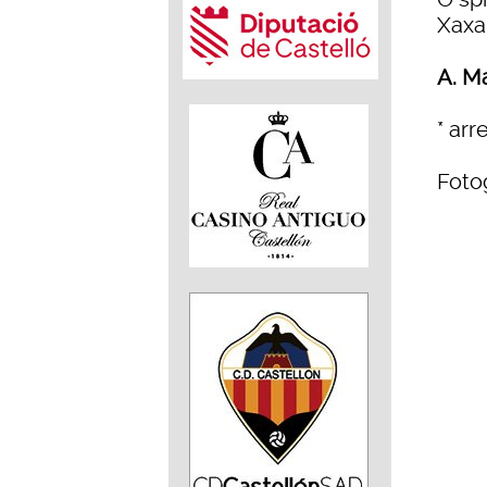
Xaxa
A. M
* arr
Fotog