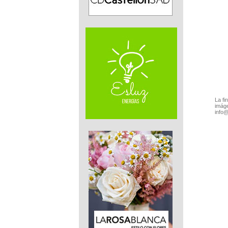
La fi
imáge
info