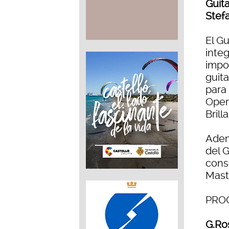
Guita
Stef
El Gu
inte
impo
guit
para
Oper
Brill
Adem
del 
conse
Mast
PRO
G.Ros