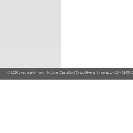
© 2026 vivecastellon.com | Noticias Castellón | C/ La Olivera, 5 - portal 1 - 1B - 12005 