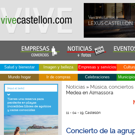
Salud y bienestar
Imagen y belleza
Empresas y servicios
Cultur
Mundo hogar
Ir de compras
Celebraciones
Municipio
Noticias
Música, conciertos
»
Medea en Almassora
11 - 04 - 19, Castellón
Concierto de la agr