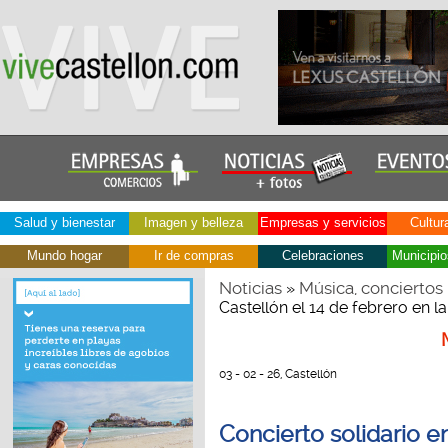
Salud y bienestar
Imagen y belleza
Empresas y servicios
Cultur
Mundo hogar
Ir de compras
Celebraciones
Municipio
Noticias
Música, conciertos
»
Castellón el 14 de febrero en l
03 - 02 - 26, Castellón
Concierto solidario e