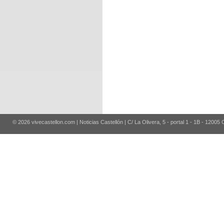
© 2026 vivecastellon.com | Noticias Castellón | C/ La Olivera, 5 - portal 1 - 1B - 12005 