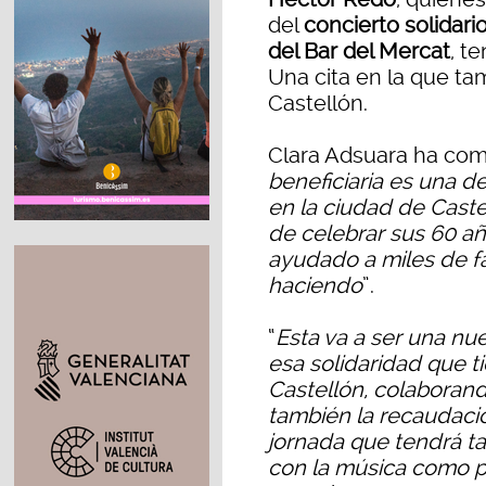
del
concierto solidari
del Bar del Mercat
, t
Una cita en la que t
Castellón.
Clara Adsuara ha co
beneficiaria es una d
en la ciudad de Cast
de celebrar sus 60 añ
ayudado a miles de fa
haciendo
”.
“
Esta va a ser una n
esa solidaridad que t
Castellón, colaboran
también la recaudaci
jornada que tendrá t
con la música como p