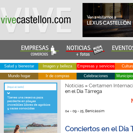
Salud y bienestar
Imagen y belleza
Empresas y servicios
Cultur
Mundo hogar
Ir de compras
Celebraciones
Municipio
Noticias
Certamen Internaci
»
en el Día Tárrega
04 - 09 - 25, Benicàssim
Conciertos en el Día 