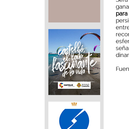
gana
para
persi
entr
reco
esfer
seña
dinam
Fuen