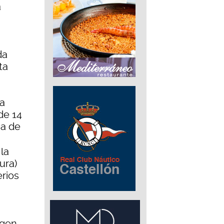
a
da
ta
ha
de 14
ca de
la
ura)
erios
agen