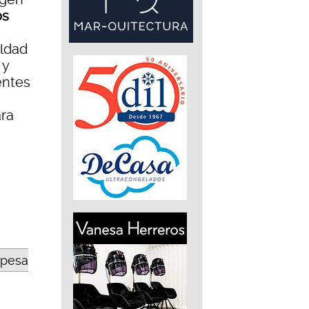
os
aldad
 y
entes
ara
opesa