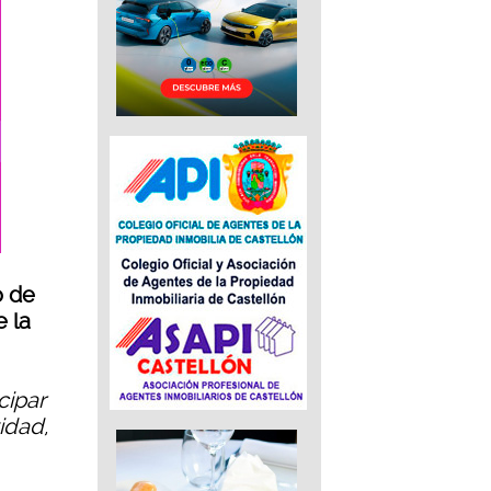
o de
e la
cipar
idad,