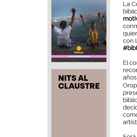
La C
bibli
motiv
conm
quie
con 
#bib
El c
reco
años 
Orop
pres
bibli
decid
como 
artíst
Será