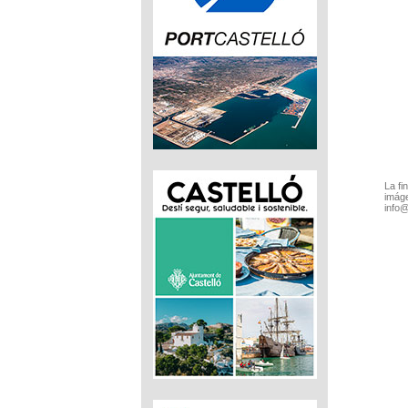
La fi
imáge
info