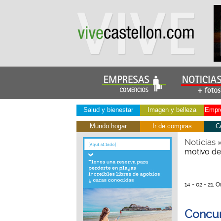
Salud y bienestar
Imagen y belleza
Empre
Mundo hogar
Ir de compras
C
Noticias
motivo de
14 - 02 - 21, 
Concur