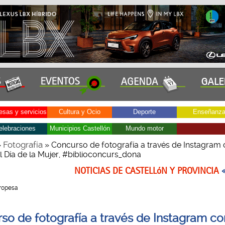
sas y servicios
Cultura y Ocio
Deporte
Enseñanz
elebraciones
Municipios Castellón
Mundo motor
Fotografía
»
» Concurso de fotografía a través de Instagram
l Día de la Mujer, #biblioconcurs_dona
NOTICIAS DE CASTELLóN Y PROVINCIA
Oropesa
so de fotografía a través de Instagram co