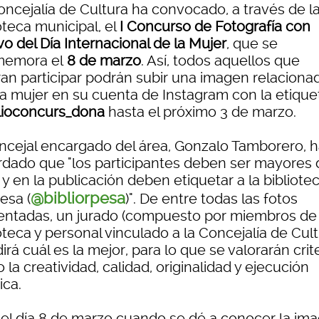
oncejalía de Cultura ha convocado, a través de l
oteca municipal, el
I Concurso de Fotografía con
o del Día Internacional de la Mujer
, que se
emora el
8 de marzo
. Así, todos aquellos que
ran participar podrán subir una imagen relaciona
la mujer en su cuenta de Instagram con la etique
lioconcurs_dona
hasta el próximo 3 de marzo.
oncejal encargado del área, Gonzalo Tamborero, 
rdado que "los participantes deben ser mayores 
y en la publicación deben etiquetar a la bibliote
@bibliorpesa
esa (
)". De entre todas las fotos
entadas, un jurado (compuesto por miembros de 
oteca y personal vinculado a la Concejalía de Cult
irá cuál es la mejor, para lo que se valorarán crit
la creatividad, calidad, originalidad y ejecución
ica.
 el día 8 de marzo cuando se dé a conocer la im