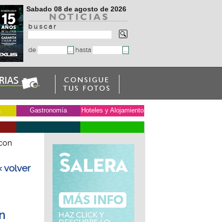
Sabado 08 de agosto de 2026
b u s c a r
de
hasta
a
Gastronomía
Hoteles y Alojamiento
 con
« volver
n