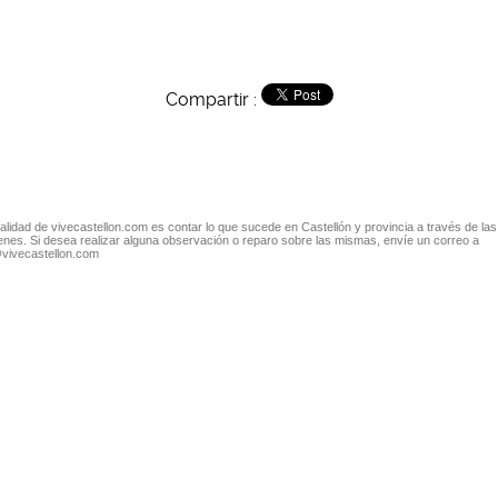
Compartir :
nalidad de vivecastellon.com es contar lo que sucede en Castellón y provincia a través de las
nes. Si desea realizar alguna observación o reparo sobre las mismas, envíe un correo a
@vivecastellon.com