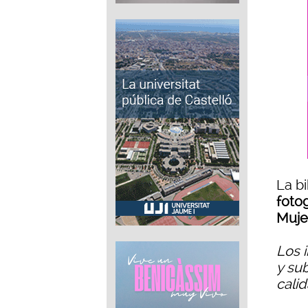
La b
fotog
Muje
Los i
y sub
calid