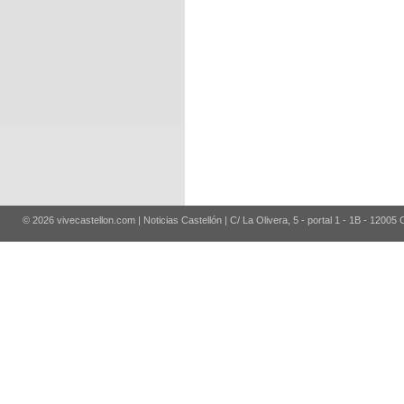
© 2026 vivecastellon.com | Noticias Castellón | C/ La Olivera, 5 - portal 1 - 1B - 12005 