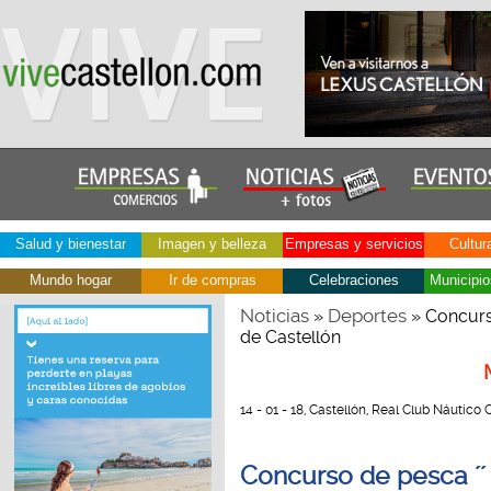
Salud y bienestar
Imagen y belleza
Empresas y servicios
Cultur
Mundo hogar
Ir de compras
Celebraciones
Municipio
Noticias
Deportes
»
» Concurso
de Castellón
14 - 01 - 18, Castellón, Real Club Náutico 
Concurso de pesca ´´ 