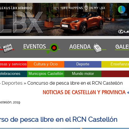
sas y servicios
Cultura y Ocio
Deporte
Enseñanz
elebraciones
Municipios Castellón
Mundo motor
Deportes
»
» Concurso de pesca libre en el RCN Castellón
NOTICIAS DE CASTELLóN Y PROVINCIA
Castellón, 2019
so de pesca libre en el RCN Castellón