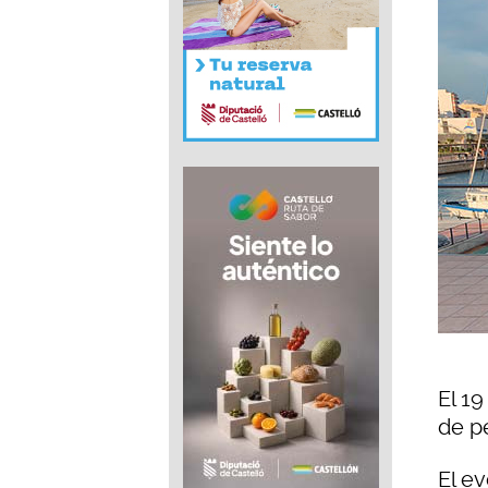
El 1
de p
El e