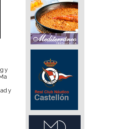
g y
-Ma
dad y