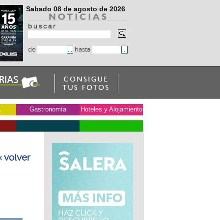
Sabado 08 de agosto de 2026
b u s c a r
de
hasta
a
Gastronomía
Hoteles y Alojamiento
« volver