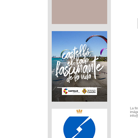
La fi
imáge
info