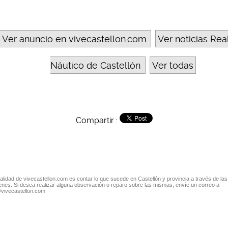
Ver anuncio en vivecastellon.com
Ver noticias Rea
Náutico de Castellón
Ver todas
Compartir :
nalidad de vivecastellon.com es contar lo que sucede en Castellón y provincia a través de las
nes. Si desea realizar alguna observación o reparo sobre las mismas, envíe un correo a
@vivecastellon.com