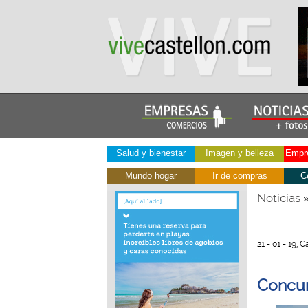
Salud y bienestar
Imagen y belleza
Empre
Mundo hogar
Ir de compras
C
Noticias
21 - 01 - 19, 
Concur