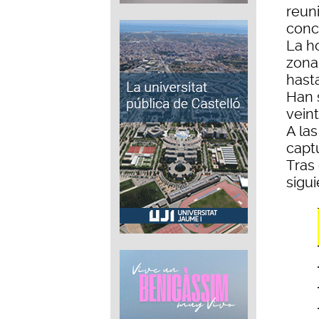
reun
conc
La ho
zona
hasta
Han 
veint
A las
captu
Tras 
sigu