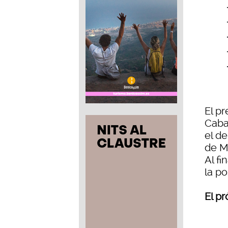
El p
Caba
el d
de M
Al fi
la p
El p