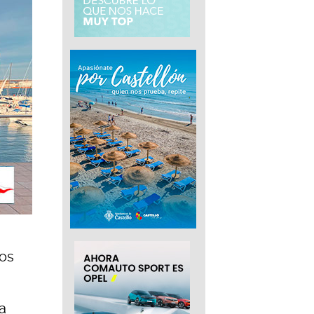
sos
a