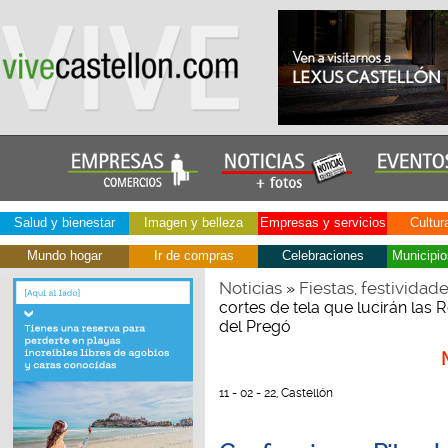
Salud y bienestar
Imagen y belleza
Empresas y servicios
Cultur
Mundo hogar
Ir de compras
Celebraciones
Municipio
Noticias
Fiestas, festividad
»
cortes de tela que lucirán las 
del Pregó
11 - 02 - 22, Castellón