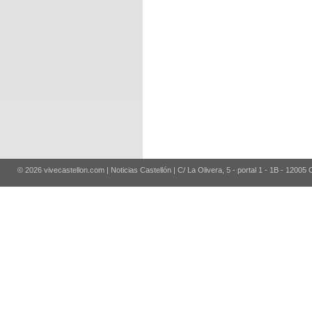
© 2026 vivecastellon.com | Noticias Castellón | C/ La Olivera, 5 - portal 1 - 1B - 12005 