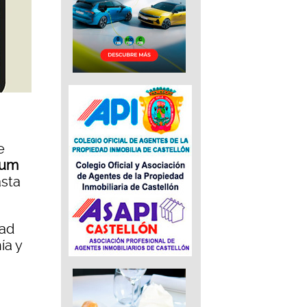
e
sum
asta
dad
ía y