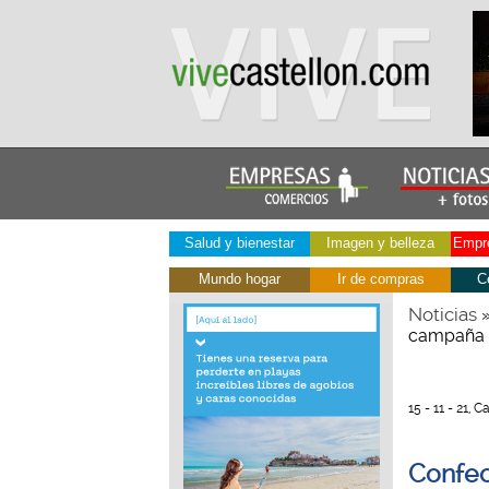
Salud y bienestar
Imagen y belleza
Empre
Mundo hogar
Ir de compras
C
Noticias
campaña 
15 - 11 - 21, C
Confec