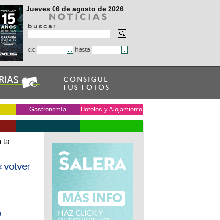
Jueves 06 de agosto de 2026
b u s c a r
de
hasta
a
Gastronomía
Hoteles y Alojamiento
 la
« volver
e