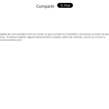
Compartir :
nalidad de vivecastellon.com es contar lo que sucede en Castellón y provincia a través de las
nes. Si desea realizar alguna observación o reparo sobre las mismas, envíe un correo a
@vivecastellon.com