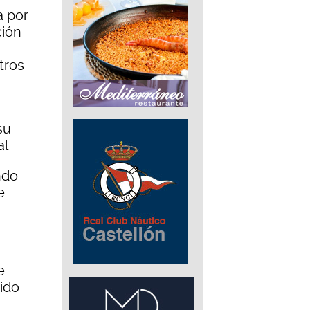
a por
ción
tros
su
al
ndo
e
€
e
ido