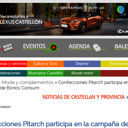
sas y servicios
Cultura y Ocio
Deporte
Enseñanz
elebraciones
Municipios Castellón
Mundo motor
Moda y complementos
»
» Confecciones Pitarch participa en
de Bonos Consum
NOTICIAS DE CASTELLóN Y PROVINCIA
astellón
ciones Pitarch participa en la campaña d