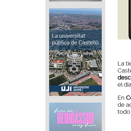
La t
Cast
desc
el d
En
C
de a
todo 