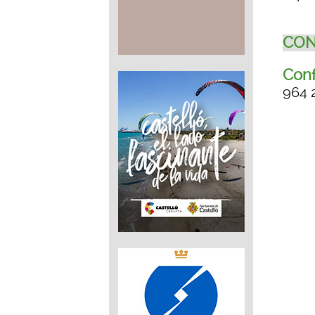
CON
Conf
964 