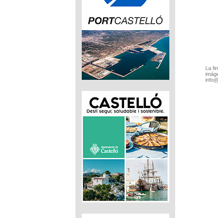
La fi
imáge
info