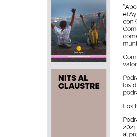
“Abo
el A
con 
Come
come
muni
Comp
valor
Podr
los 
podr
Los 
Podr
2021
al p