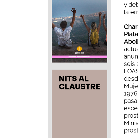
y de
la er
Char
Plat
Abol
actua
anun
seis 
LOAS
desd
Mujer
1976
pasa
esce
pros
Mini
prost