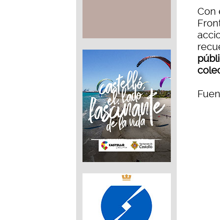
Con e
Front
acci
recu
públ
cole
Fuen