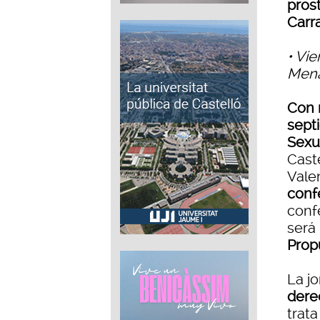
pros
Carr
• Vie
Mena
Con 
sept
Sexu
Caste
Vale
conf
confe
será
Propu
La j
dere
trat