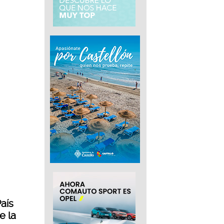
aís
e la