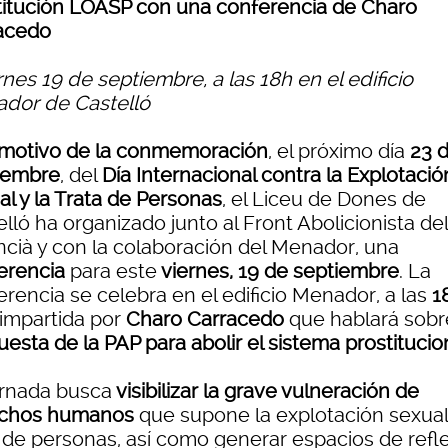
titución LOASP con una conferencia de Charo
acedo
rnes 19 de septiembre, a las 18h en el edificio
dor de Castelló
motivo de la conmemoración
, el próximo día
23 
iembre
, del
Día Internacional contra la Explotació
al y la Trata de Personas
, el Liceu de Dones de
lló ha organizado junto al Front Abolicionista del
ncià y con la colaboración del Menador, una
erencia
para este
viernes, 19 de septiembre
. La
rencia se celebra en el edificio Menador, a las
1
 impartida por
Charo Carracedo
que hablará sobr
esta de la PAP para abolir el sistema prostitucio
ornada busca
visibilizar la grave vulneración de
chos humanos
que supone la explotación sexual 
a de personas, así como generar espacios de refl