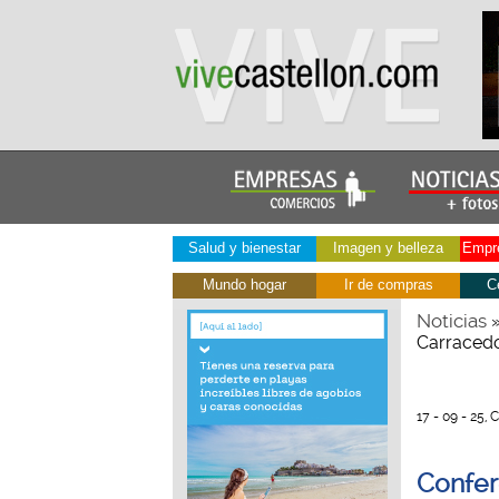
Salud y bienestar
Imagen y belleza
Empre
Mundo hogar
Ir de compras
C
Noticias
Carracedo
17 - 09 - 25, 
Confer