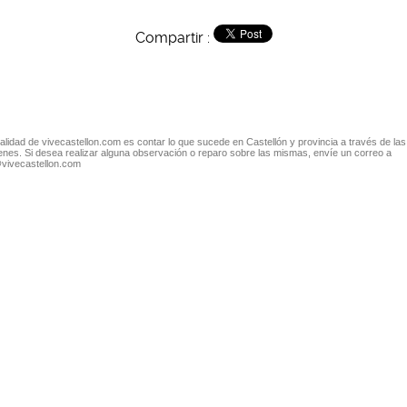
Compartir :
nalidad de vivecastellon.com es contar lo que sucede en Castellón y provincia a través de las
nes. Si desea realizar alguna observación o reparo sobre las mismas, envíe un correo a
@vivecastellon.com