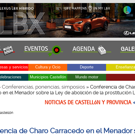
sas y servicios
Cultura y Ocio
Deporte
Enseñanz
elebraciones
Municipios Castellón
Mundo motor
Conferencias, ponencias, simposios
»
» Conferencia de Cha
 en el Menador sobre la Ley de abolición de la prostitución
NOTICIAS DE CASTELLóN Y PROVINCIA
Castellón
encia de Charo Carracedo en el Menador 