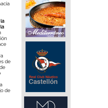
hacia
la
la
n
ción
ace
va
es de
sde
o
la
jo de