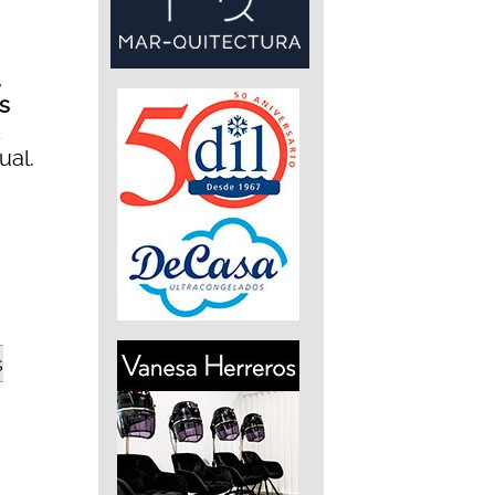
,
as
ual.
s