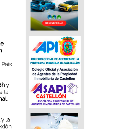
de
n
 País
8h
y
e la
nal
.
y la
exión