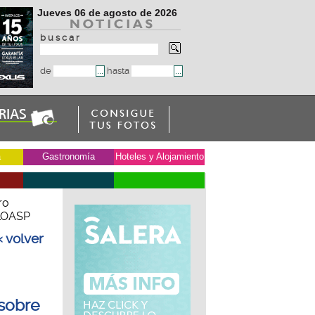
Jueves 06 de agosto de 2026
b u s c a r
de
hasta
a
Gastronomía
Hoteles y Alojamiento
ro
 LOASP
« volver
sobre