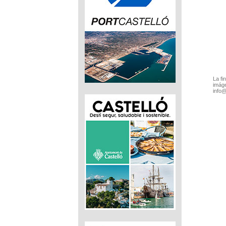
La fi
imáge
info