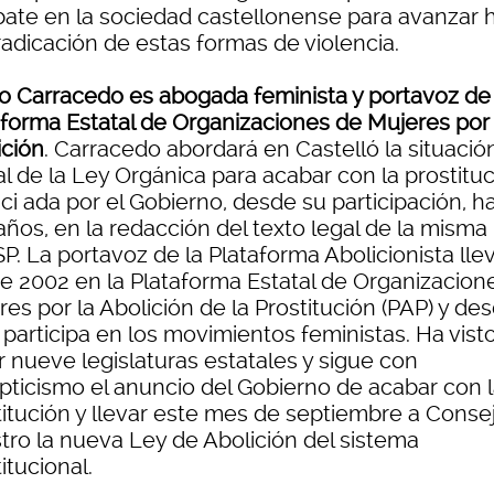
bate en la sociedad castellonense para avanzar 
radicación de estas formas de violencia.
o Carracedo
es abogada feminista y portavoz de 
aforma Estatal de Organizaciones de Mujeres por 
ición
. Carracedo abordará en Castelló la situació
l de la Ley Orgánica para acabar con la prostitu
ci ada por el Gobierno, desde su participación, h
años, en la redacción del texto legal de la misma
P. La portavoz de la Plataforma Abolicionista lle
e 2002 en la Plataforma Estatal de Organizacion
es por la Abolición de la Prostitución (PAP) y de
 participa en los movimientos feministas. Ha vist
r nueve legislaturas estatales y sigue con
pticismo el anuncio del Gobierno de acabar con 
titución y llevar este mes de septiembre a Conse
stro la nueva Ley de Abolición del sistema
itucional.