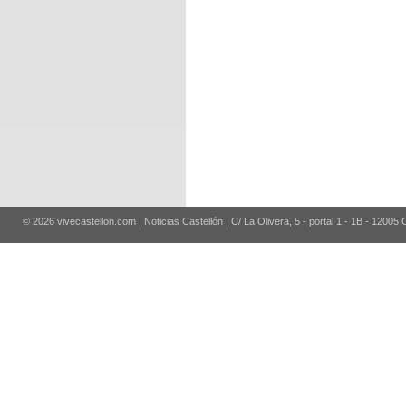
© 2026 vivecastellon.com | Noticias Castellón | C/ La Olivera, 5 - portal 1 - 1B - 12005 