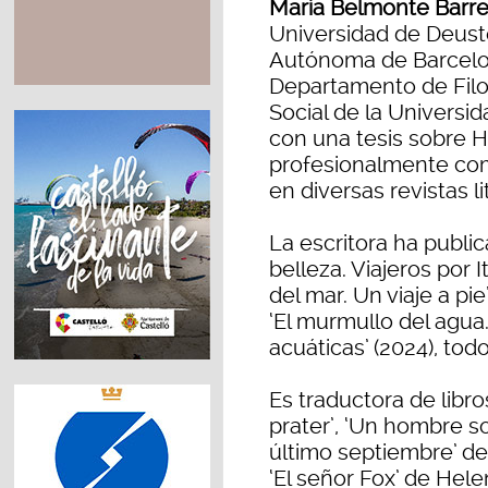
María Belmonte Barr
Universidad de Deusto
Autónoma de Barcelon
Departamento de Filos
Social de la Universid
con una tesis sobre Hi
profesionalmente com
en diversas revistas l
La escritora ha publi
belleza. Viajeros por I
del mar. Un viaje a pie’
‘El murmullo del agua.
acuáticas’ (2024), todo
Es traductora de libros
prater’, ‘Un hombre so
último septiembre’ de
‘El señor Fox’ de Hel