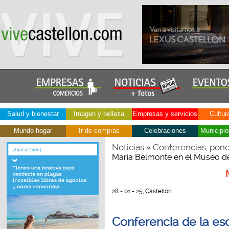
Salud y bienestar
Imagen y belleza
Empresas y servicios
Cultur
Mundo hogar
Ir de compras
Celebraciones
Municipio
Noticias
Conferencias, pone
»
María Belmonte en el Museo de
28 - 01 - 25, Castellón
Conferencia de la es