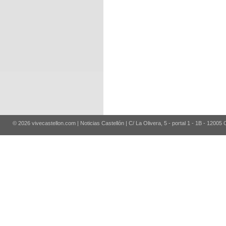
© 2026 vivecastellon.com | Noticias Castellón | C/ La Olivera, 5 - portal 1 - 1B - 12005 