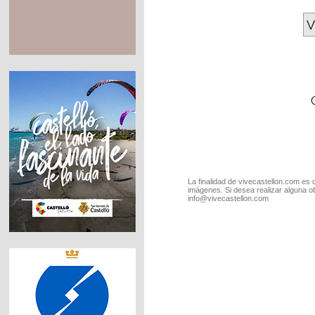
V
La finalidad de vivecastellon.com es 
imágenes. Si desea realizar alguna o
info@vivecastellon.com