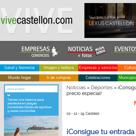
Salud y bienestar
Imagen y belleza
Empresas y servicios
Cultur
Mundo hogar
Ir de compras
Celebraciones
Municipio
Noticias
Deportes
»
» ¡Consigu
precio especial!
02 - 12 - 19, Castelló
¡Consigue tu entrada 