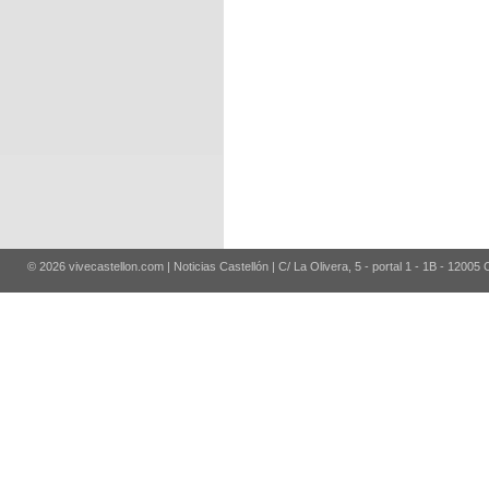
© 2026 vivecastellon.com | Noticias Castellón | C/ La Olivera, 5 - portal 1 - 1B - 12005 