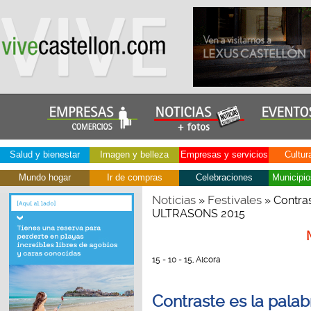
Salud y bienestar
Imagen y belleza
Empresas y servicios
Cultur
Mundo hogar
Ir de compras
Celebraciones
Municipio
Noticias
Festivales
»
» Contras
ULTRASONS 2015
15 - 10 - 15, Alcora
Contraste es la pala