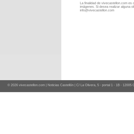
La finalidad de vivecastellon.com es 
imágenes. Si desea realizar alguna o
info@vivecastellon.com
© 2026 vivecastellon.com | Noticias Castellón | C/ La Olivera, 5 - portal 1 - 1B - 12005 