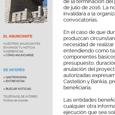
de la terminación del 
de julio de 2016. La n
invalidará a la organi
convocatorias.
En el caso de que dur
EL ANUNCIANTE
produzcan circunstanc
necesidad de realizar
NUESTROS ANUNCIANTES
ENVÍANOS TU NOTICIA
entendiendo como tale
SUGERENCIAS
» CÓMO ANUNCIARSE
componentes básicos 
presupuesto, duración
anulación del proyec
DE INTERÉS
autorizadas expresam
» GASTRONOMÍA
Castellón y Bankia, pr
» ENTREVISTAS
beneficiaria.
» BUSCAR NOTICIAS
TELÉFONOS DE INTERÉS
Las entidades benefici
Política de cookies
cualquier otra inform
ejecución que sea sol