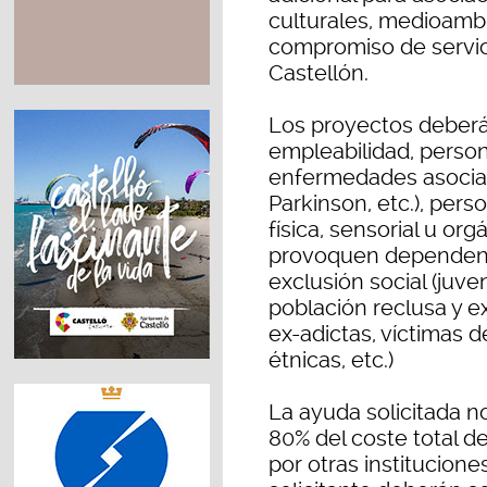
culturales, medioambi
compromiso de servici
Castellón.
Los proyectos deberán
empleabilidad, person
enfermedades asociad
Parkinson, etc.), per
física, sensorial u o
provoquen dependenci
exclusión social (juve
población reclusa y e
ex-adictas, víctimas d
étnicas, etc.)
La ayuda solicitada n
80% del coste total d
por otras institucione