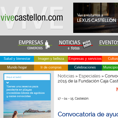
Salud y bienestar
Imagen y belleza
Empresas y servicios
Cultur
Mundo hogar
Ir de compras
Celebraciones
Municipio
Noticias
Especiales
»
» Convoc
2015 de la Fundación Caja Cast
17 - 04 - 15, Castellón.
Convocatoria de ayud