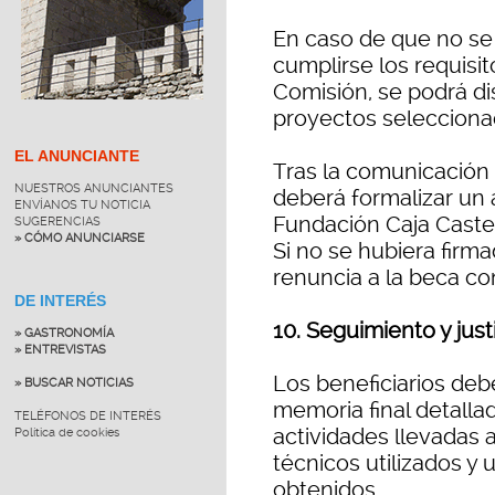
En caso de que no se
cumplirse los requisit
Comisión, se podrá dis
proyectos selecciona
EL ANUNCIANTE
Tras la comunicación 
NUESTROS ANUNCIANTES
deberá formalizar un
ENVÍANOS TU NOTICIA
Fundación Caja Castel
SUGERENCIAS
» CÓMO ANUNCIARSE
Si no se hubiera firm
renuncia a la beca co
DE INTERÉS
10. Seguimiento y just
» GASTRONOMÍA
» ENTREVISTAS
Los beneficiarios deb
» BUSCAR NOTICIAS
memoria final detalla
TELÉFONOS DE INTERÉS
actividades llevadas 
Política de cookies
técnicos utilizados y
obtenidos.