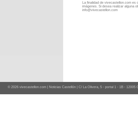
La finalidad de vivecastellon.com es 
imágenes. Si desea realizar alguna o
info@vivecastellon.com
© 2026 vivecastellon.com | Noticias Castellón | C/ La Olivera, 5 - portal 1 - 1B - 12005 