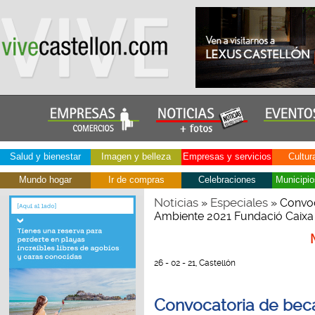
Salud y bienestar
Imagen y belleza
Empresas y servicios
Cultur
Mundo hogar
Ir de compras
Celebraciones
Municipio
Noticias
Especiales
»
» Convoc
Ambiente 2021 Fundació Caixa 
26 - 02 - 21, Castellón
Convocatoria de beca