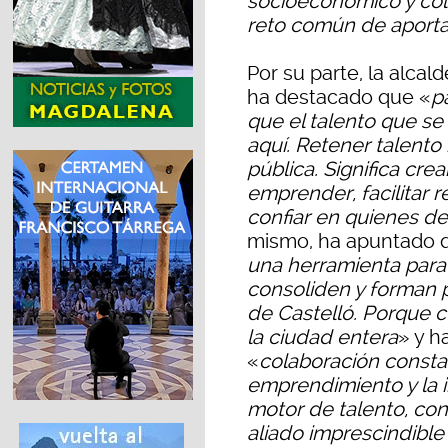
socioeconómico y cola
reto común de aporta
Por su parte, la alcal
ha destacado que «
p
que el talento que s
aquí. Retener talento 
pública. Significa cre
emprender, facilitar 
confiar en quienes d
mismo, ha apuntado 
una herramienta para
consoliden y forman p
de Castelló. Porque 
la ciudad entera
» y h
«
colaboración consta
emprendimiento y la i
motor de talento, con
aliado imprescindibl