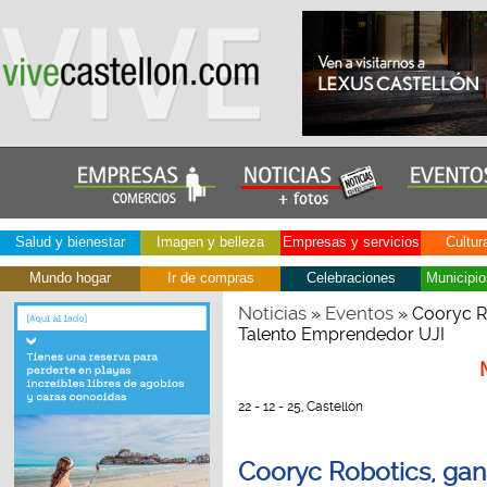
Salud y bienestar
Imagen y belleza
Empresas y servicios
Cultur
Mundo hogar
Ir de compras
Celebraciones
Municipio
Noticias
Eventos
»
» Cooryc Ro
Talento Emprendedor UJI
22 - 12 - 25, Castellón
Cooryc Robotics, gana