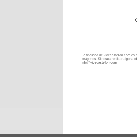
La finalidad de vivecastellon.com es 
imágenes. Si desea realizar alguna o
info@vivecastellon.com