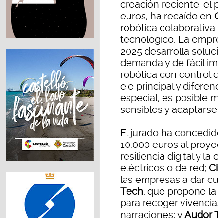
creación reciente, el
euros, ha recaído en
robótica colaborativ
tecnológico. La empr
2025 desarrolla soluc
demanda y de fácil i
robótica con control 
eje principal y difere
especial, es posible 
sensibles y adaptarse
El jurado ha concedid
10.000 euros al proye
resiliencia digital y l
eléctricos o de red;
C
las empresas a dar c
Tech
, que propone la a
para recoger vivencia
narraciones; y
Audor 