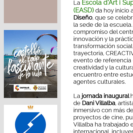
Escola d’Art i Su
La
(EASD)
da hoy inicio 
Diseño
, que se celeb
la sede de la escuela.
compromiso del centro 
innovación y la práct
transformación social
trayectoria, CREACTI
evento de referencia 
creatividad y la cultu
encuentro entre estud
agentes culturales.
La
jornada inaugural
de
Dani Villalba
, arti
inmersivo con más de
proyectos de cine, pub
Villalba ha trabajado
internacional, incluy