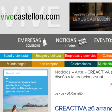
Salud y bienestar
Imagen y belleza
Empresas y servicios
Cultur
Mundo hogar
Ir de compras
Celebraciones
Municipio
Noticias
Arte
»
» CREACTIVA 26
diseño y la creación visual
02 - 02 - 26, Castellón
CREACTIVA 26 arranc