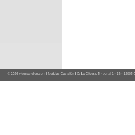
© 2026 vivecastellon.com | Noticias Castellón | C/ La Olivera, 5 - portal 1 - 1B - 12005 