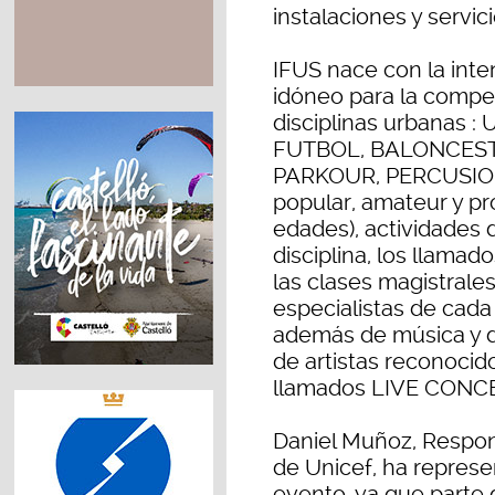
instalaciones y servic
IFUS nace con la inten
idóneo para la compet
disciplinas urbanas 
FUTBOL, BALONCEST
PARKOUR, PERCUSION 
popular, amateur y pr
edades), actividades
disciplina, los llamad
las clases magistrale
especialistas de cada 
además de música y d
de artistas reconocido
llamados LIVE CONC
Daniel Muñoz, Respon
de Unicef, ha represe
evento, ya que parte 