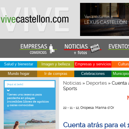
Salud y bienestar
Imagen y belleza
Empresas y servicios
Cultur
Mundo hogar
Ir de compras
Celebraciones
Municipio
Noticias
Deportes
»
» Cuenta a
Sports
22 - 11 - 12, Oropesa. Marina d´Or
Cuenta atrás para el 1