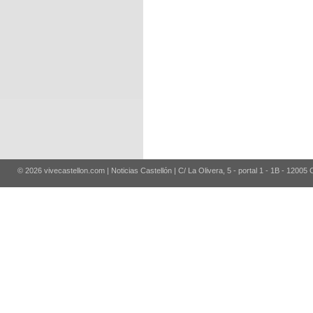
© 2026 vivecastellon.com | Noticias Castellón | C/ La Olivera, 5 - portal 1 - 1B - 12005 