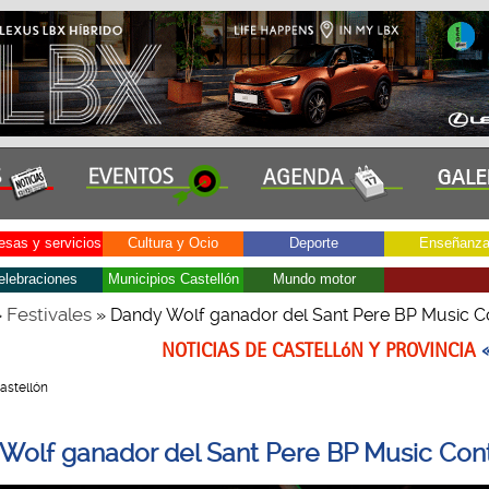
sas y servicios
Cultura y Ocio
Deporte
Enseñanz
elebraciones
Municipios Castellón
Mundo motor
Festivales
»
» Dandy Wolf ganador del Sant Pere BP Music C
NOTICIAS DE CASTELLóN Y PROVINCIA
Castellón
Wolf ganador del Sant Pere BP Music Con