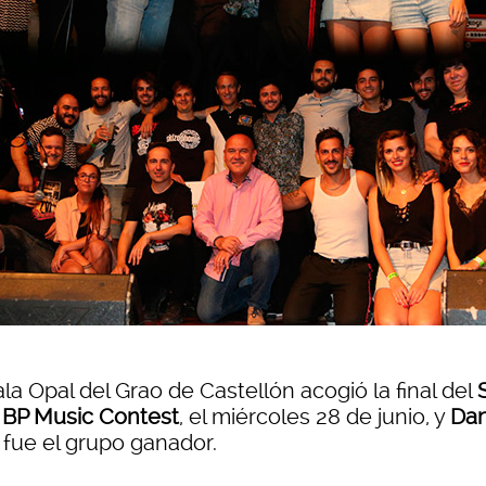
la Opal del Grao de Castellón acogió la final del
 BP Music Contest
, el miércoles 28 de junio, y
Da
f
fue el grupo ganador.