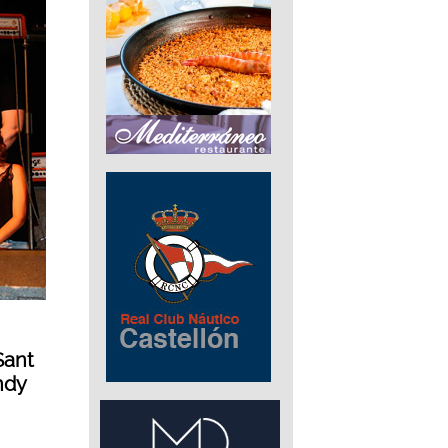
Sant
ndy