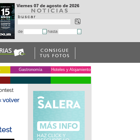
Viernes 07 de agosto de 2026
b u s c a r
de
hasta
a
Gastronomía
Hoteles y Alojamiento
ontest
« volver
test