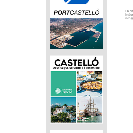
La fi
imáge
info