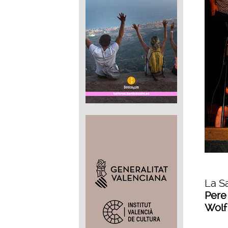
La Sa
Pere
Wol