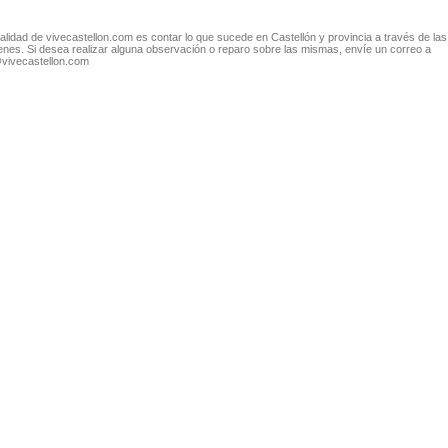
nalidad de vivecastellon.com es contar lo que sucede en Castellón y provincia a través de las
nes. Si desea realizar alguna observación o reparo sobre las mismas, envíe un correo a
@vivecastellon.com