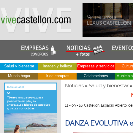
Salud y bienestar
Imagen y belleza
Empresas y servicios
Cultur
Mundo hogar
Ir de compras
Celebraciones
Municipio
Noticias
Salud y bienestar
»
»
12 - 09 - 16, Castellón, Espacio Abierto, c
DANZA EVOLUTIVA en