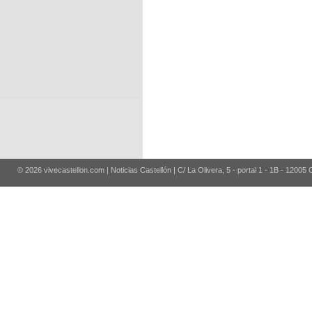
© 2026 vivecastellon.com | Noticias Castellón | C/ La Olivera, 5 - portal 1 - 1B - 12005 