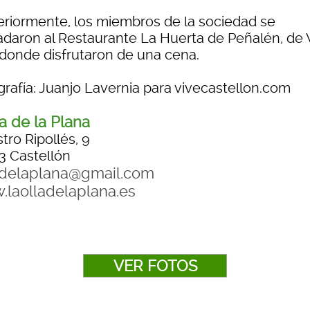
eriormente, los miembros de la sociedad se
ladaron al Restaurante La Huerta de Peñalén, de V
, donde disfrutaron de una cena.
grafía: Juanjo Lavernia para vivecastellon.com
la de la Plana
tro Ripollés, 9
3 Castellón
adelaplana@gmail.com
laolladelaplana.es
VER FOTOS