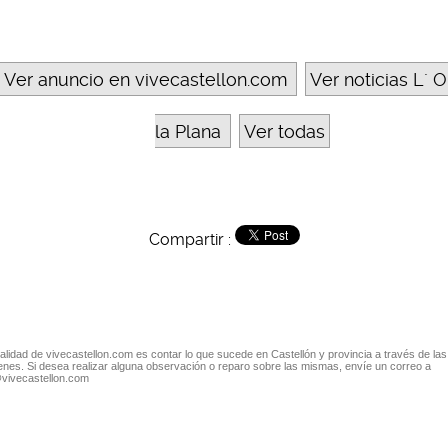
Ver anuncio en vivecastellon.com
Ver noticias L´ O
la Plana
Ver todas
Compartir :
nalidad de vivecastellon.com es contar lo que sucede en Castellón y provincia a través de las
nes. Si desea realizar alguna observación o reparo sobre las mismas, envíe un correo a
@vivecastellon.com