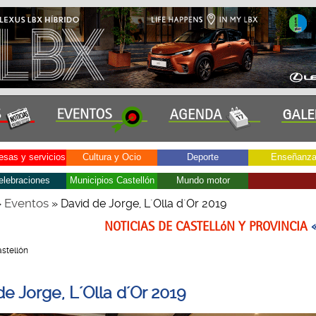
sas y servicios
Cultura y Ocio
Deporte
Enseñanz
elebraciones
Municipios Castellón
Mundo motor
Eventos
»
» David de Jorge, L´Olla d´Or 2019
NOTICIAS DE CASTELLóN Y PROVINCIA
Castellón
e Jorge, L´Olla d´Or 2019