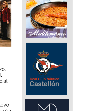
zo,
l
dial
levó
 9) y