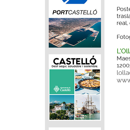
Post
tras
real
Foto
L’Ol
Maes
1200
loll
www.