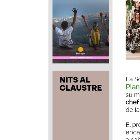
La S
Plan
su ma
chef
de l
El pr
enca
a cab