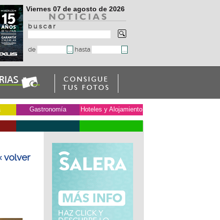
Viernes 07 de agosto de 2026
b u s c a r
de
hasta
a
Gastronomía
Hoteles y Alojamiento
« volver