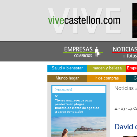
Salud y bienestar
Imagen y belleza
Empre
Mundo hogar
Ir de compras
C
Noticias
11 - 03 - 19, 
David d