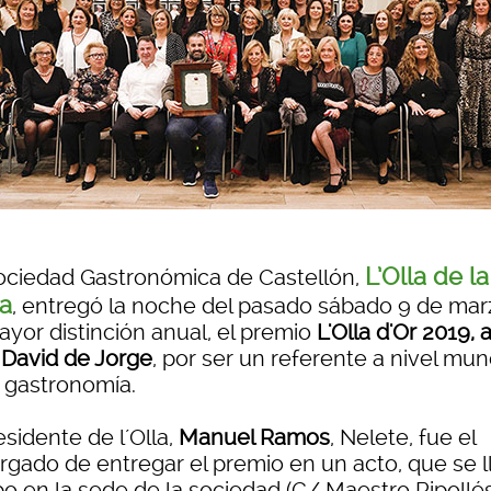
L’Olla de la
ociedad Gastronómica de Castellón,
a
, entregó la noche del pasado sábado 9 de mar
yor distinción anual, el premio
L'Olla d'Or 2019, a
 David de Jorge
, por ser un referente a nivel mun
a gastronomía.
esidente de l´Olla,
Manuel Ramos
, Nelete, fue el
rgado de entregar el premio en un acto, que se l
o en la sede de la sociedad (C/ Maestro Ripollés,