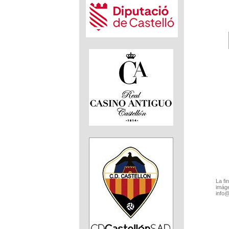
La fi
imáge
info