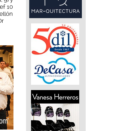
hef 10
ellón
Or