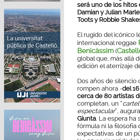
será uno de los hitos 
Damian y Julian Marley
Toots y Robbie Shak
El rugido del icónico l
internacional reggae
Benicàssim
Castel
(
global que, más allá d
edición el aterrizaje 
Dos años de silencio o
rompen ahora -
del 16
cerca de 80 artistas 
completan, un “
cartel
espectacular
”, augur
Giunta
. La espera ha s
fórmula ni la filosofí
expectativas de un pú