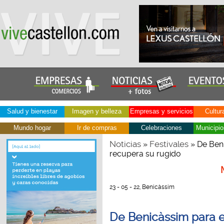
Salud y bienestar
Imagen y belleza
Empresas y servicios
Cultur
Mundo hogar
Ir de compras
Celebraciones
Municipio
Noticias
Festivales
»
» De Ben
recupera su rugido
23 - 05 - 22, Benicàssim
De Benicàssim para 