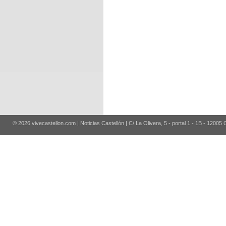
© 2026 vivecastellon.com | Noticias Castellón | C/ La Olivera, 5 - portal 1 - 1B - 12005 