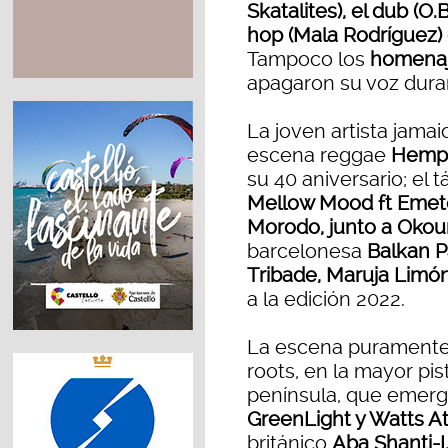
Skatalites), el dub (O.B
hop (Mala Rodríguez)
Tampoco los
homenaj
apagaron su voz dura
La joven artista jama
escena reggae
Hempre
su 40 aniversario; el
Mellow Mood ft Emet
Morodo, junto a Oko
barcelonesa
Balkan P
Tribade, Maruja Limón
a la edición 2022.
La escena puramente d
roots, en la mayor pis
península, que emerge
GreenLight y Watts A
británico
Aba Shanti-I