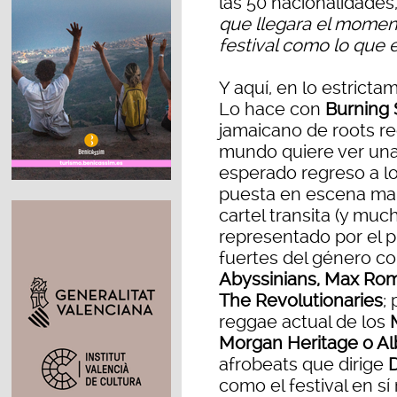
las 50 nacionalidades
que llegara el momen
festival como lo que
Y aquí, en lo estrict
Lo hace con
Burning 
jamaicano de roots re
mundo quiere ver una 
esperado regreso a l
puesta en escena mar
cartel transita (y muc
representado por el pr
fuertes del género 
Abyssinians, Max Rom
The Revolutionaries
;
reggae actual de los
Morgan Heritage o Al
afrobeats que dirige
como el festival en s