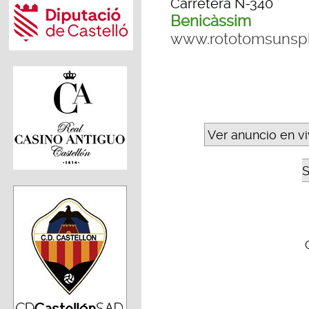
Carretera N-340
Benicàssim
www.rototomsunsp
Ver anuncio en v
S