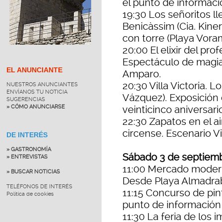
el punto de informaci
19:30 Los señoritos ll
Benicàssim (Cia. Kiner
con torre (Playa Voram
20:00 El elixir del prof
Espectáculo de magia (
EL ANUNCIANTE
Amparo.
20:30 Villa Victoria. L
NUESTROS ANUNCIANTES
ENVÍANOS TU NOTICIA
Vázquez). Exposición 
SUGERENCIAS
» CÓMO ANUNCIARSE
veinticinco aniversario
22:30 Zapatos en el ai
circense. Escenario Vi
DE INTERÉS
» GASTRONOMÍA
Sábado 3 de septiem
» ENTREVISTAS
11:00 Mercado modern
» BUSCAR NOTICIAS
Desde Playa Almadrab
TELÉFONOS DE INTERÉS
11:15 Concurso de pin
Política de cookies
punto de información
11:30 La feria de los 