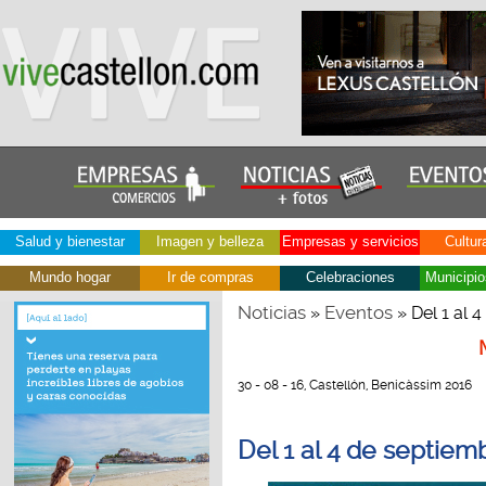
Salud y bienestar
Imagen y belleza
Empresas y servicios
Cultur
Mundo hogar
Ir de compras
Celebraciones
Municipio
Noticias
Eventos
»
» Del 1 al 
30 - 08 - 16, Castellón, Benicàssim 2016
Del 1 al 4 de septie