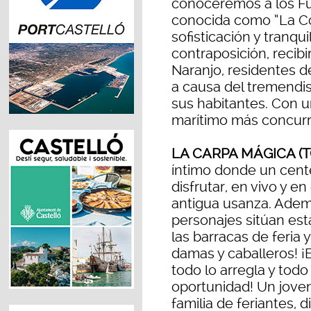
conoceremos a los Fu
conocida como “La Cor
sofisticación y tranqu
contraposición, recibi
Naranjo, residentes d
a causa del tremendi
sus habitantes. Con u
marítimo más concurri
LA CARPA MÁGICA (
íntimo donde un cen
disfrutar, en vivo y e
antigua usanza. Ademá
personajes sitúan es
las barracas de feria 
damas y caballeros! ¡E
todo lo arregla y todo
oportunidad! Un jov
familia de feriantes, 