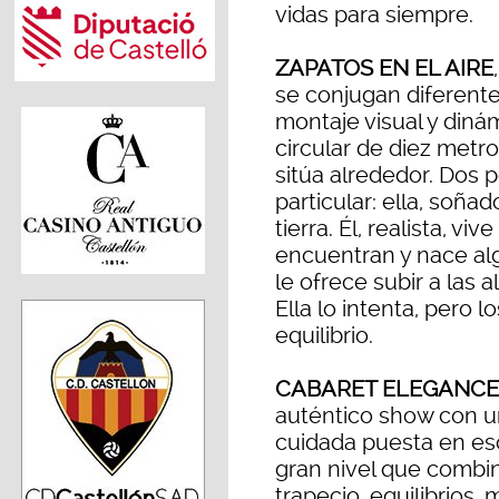
vidas para siempre.
ZAPATOS EN EL AIRE
se conjugan diferentes
montaje visual y diná
circular de diez metr
sitúa alrededor. Dos
particular: ella, soñad
tierra. Él, realista, v
encuentran y nace alg
le ofrece subir a las 
Ella lo intenta, pero 
equilibrio.
CABARET ELEGANCE
auténtico show con un
cuidada puesta en es
gran nivel que combi
trapecio, equilibrios,