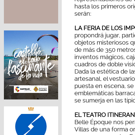
hasta los primeros or
serán:
LA FERIA DE LOS IM
propondrá jugar, parti
objetos misteriosos q
de más de 350 metros 
inventos mágicos, caja
cuadros de doble visi
Dada la estética de l
artesanal, el vestuario
puesta en escena, se
emblemáticas barraca
se sumerja en las típi
EL TEATRO ITINERAN
Belle Époque nos permi
Villas de una forma ori