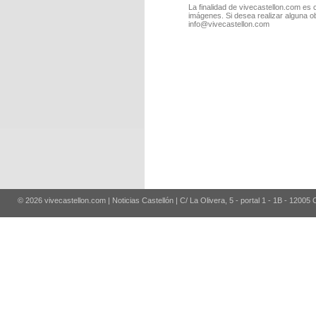
La finalidad de vivecastellon.com es 
imágenes. Si desea realizar alguna o
info@vivecastellon.com
© 2026 vivecastellon.com | Noticias Castellón | C/ La Olivera, 5 - portal 1 - 1B - 12005 