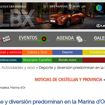
sas y servicios
Cultura y Ocio
Deporte
Enseñanz
elebraciones
Municipios Castellón
Mundo motor
Actividades y ocio
»
» Deporte y diversión predominan en la
NOTICIAS DE CASTELLóN Y PROVINCIA
 Oropesa. Marina d'Or
e y diversión predominan en la Marina d'O