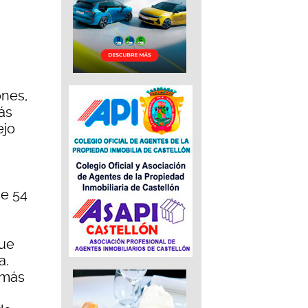
ones,
ás
ejo
ce 54
que
a.
emás