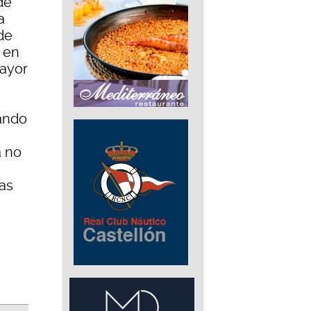
de
a
de
r en
mayor
rando
a no
ias