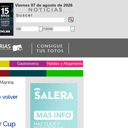
Viernes 07 de agosto de 2026
b u s c a r
de
hasta
a
Gastronomía
Hoteles y Alojamiento
 Marina
« volver
r Cup