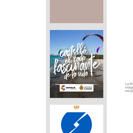
La fi
imáge
info