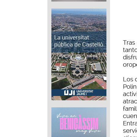
Tras
tant
disfr
orop
Los 
Poli
activ
atra
famil
cuen
Entr
servi