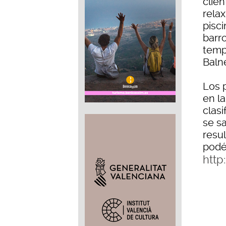
clie
relax
pisc
barr
temp
Baln
Los 
en la
clas
se sa
resul
podé
http