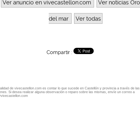
Ver anuncio en vivecastellon.com
Ver noticias Or
del mar
Ver todas
Compartir :
nalidad de vivecastellon.com es contar lo que sucede en Castellón y provincia a través de las
nes. Si desea realizar alguna observación o reparo sobre las mismas, envíe un correo a
@vivecastellon.com