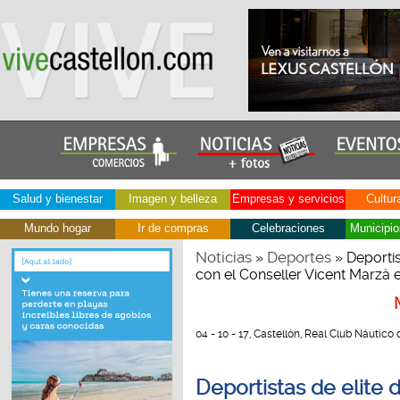
Salud y bienestar
Imagen y belleza
Empresas y servicios
Cultur
Mundo hogar
Ir de compras
Celebraciones
Municipio
Noticias
Deportes
»
» Deportis
con el Conseller Vicent Marzà 
04 - 10 - 17, Castellón, Real Club Náutico
Deportistas de elite 