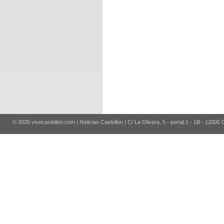
© 2026 vivecastellon.com | Noticias Castellón | C/ La Olivera, 5 - portal 1 - 1B - 12005 