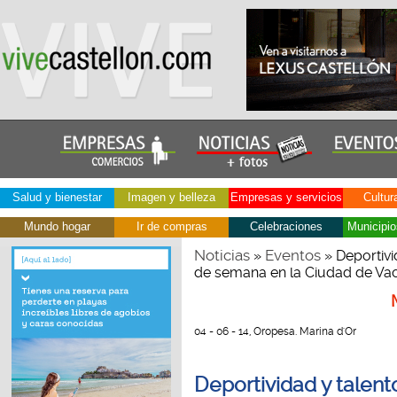
Salud y bienestar
Imagen y belleza
Empresas y servicios
Cultur
Mundo hogar
Ir de compras
Celebraciones
Municipio
Noticias
Eventos
»
» Deportivi
de semana en la Ciudad de Va
04 - 06 - 14, Oropesa. Marina d'Or
Deportividad y talent