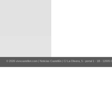
© 2026 vivecastellon.com | Noticias Castellón | C/ La Olivera, 5 - portal 1 - 1B - 12005 